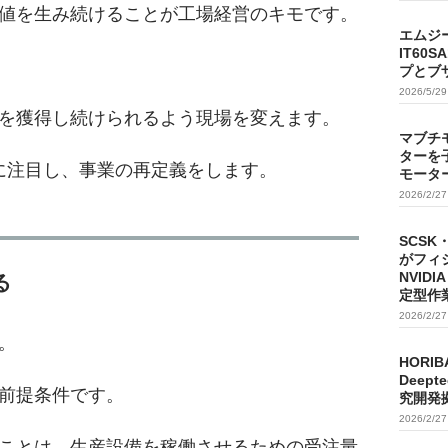
値を生み続けることが工場経営のキモです。
エムジ
IT60
プとブ
2026/5/2
を獲得し続けられるよう現場を変えます。
マブチ
ターを
化に注目し、事業の再定義をします。
モータ
2026/2/2
SCSK
がフィ
NVIDI
る
定型作
2026/2/2
。
HORIB
Deep
前提条件です。
究開発
2026/2/2
ことは、生産設備を稼働させるための受注量