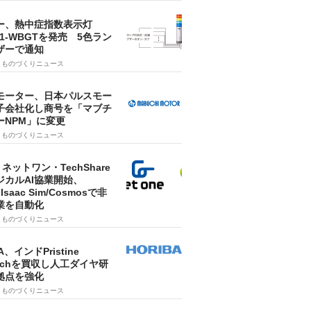
ー、熱中症指数表示灯
SA1-WBGTを発売 5色ラン
ザーで通知
9
ものづくりニュース
モーター、日本パルスモー
子会社化し商号を「マブチ
ーNPM」に変更
7
ものづくりニュース
・ネットワン・TechShare
ジカルAI協業開始、
A Isaac Sim/Cosmosで非
業を自動化
7
ものづくりニュース
A、インドPristine
techを買収し人工ダイヤ研
拠点を強化
7
ものづくりニュース