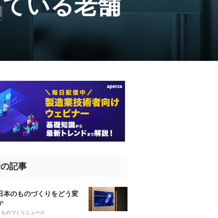
している老舗
新の記事
、日本のものづくりをどう変
か
5
ものづくりニュース