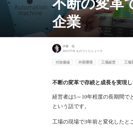
不断の変革
企業
伊藤 哉
2017/7/8
ものづくりニュース
付加価値
外部環境
工場経営
工場
不断の変革で存続と成長を実現し
経営者は5～10年程度の長期間
という話です。
工場の現場で3年前と変化したと