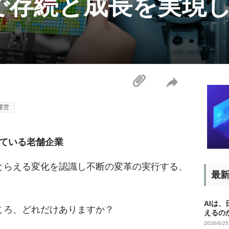
で存続と成長を実現
運営
ている老舗企業
でとらえる変化を認識し不断の変革の実行する、
最
AIは
ころ、どれだけありますか？
えるの
2026/6/2