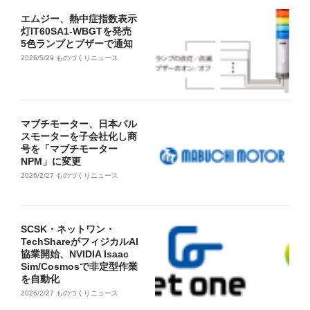
エムジー、熱中症指数表示
灯IT60SA1-WBGTを発売
5色ランプとブザーで通知
2026/5/29
ものづくりニュース
マブチモーター、日本パル
スモーターを子会社化し商
号を「マブチモーター
NPM」に変更
2026/2/27
ものづくりニュース
SCSK・ネットワン・
TechShareがフィジカルAI
協業開始、NVIDIA Isaac
Sim/Cosmosで非定型作業
を自動化
2026/2/27
ものづくりニュース