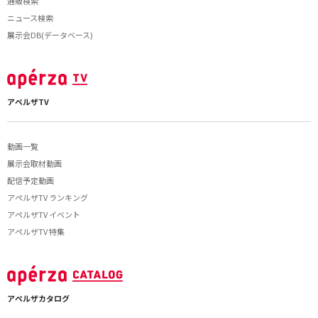
通販検索
ニュース検索
展示会DB(データベース)
アペルザTV
動画一覧
展示会取材動画
配信予定動画
アペルザTV ランキング
アペルザTV イベント
アペルザTV 特集
アペルザカタログ