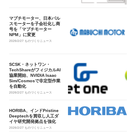
マブチモーター、日本パル
スモーターを子会社化し商
号を「マブチモーター
NPM」に変更
2026/2/27
ものづくりニュース
SCSK・ネットワン・
TechShareがフィジカルAI
協業開始、NVIDIA Isaac
Sim/Cosmosで非定型作業
を自動化
2026/2/27
ものづくりニュース
HORIBA、インドPristine
Deeptechを買収し人工ダ
イヤ研究開発拠点を強化
2026/2/27
ものづくりニュース