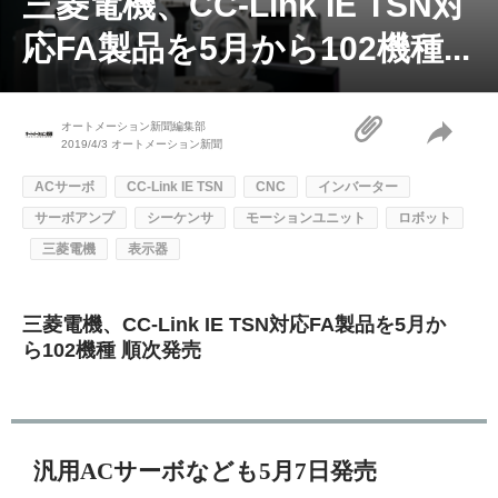
三菱電機、CC-Link IE TSN対
応FA製品を5月から102機種...
オートメーション新聞編集部
2019/4/3
オートメーション新聞
ACサーボ
CC-Link IE TSN
CNC
インバーター
サーボアンプ
シーケンサ
モーションユニット
ロボット
三菱電機
表示器
三菱電機、CC-Link IE TSN対応FA製品を5月か
ら102機種 順次発売
汎用ACサーボなども5月7日発売