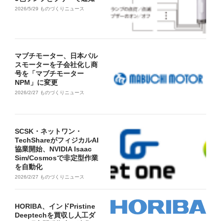
2026/5/29
ものづくりニュース
マブチモーター、日本パル
スモーターを子会社化し商
号を「マブチモーター
NPM」に変更
2026/2/27
ものづくりニュース
SCSK・ネットワン・
TechShareがフィジカルAI
協業開始、NVIDIA Isaac
Sim/Cosmosで非定型作業
を自動化
2026/2/27
ものづくりニュース
HORIBA、インドPristine
Deeptechを買収し人工ダ