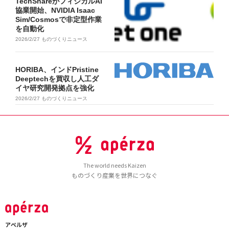
TechShareがフィジカルAI
協業開始、NVIDIA Isaac
Sim/Cosmosで非定型作業
を自動化
2026/2/27
ものづくりニュース
HORIBA、インドPristine
Deeptechを買収し人工ダ
イヤ研究開発拠点を強化
2026/2/27
ものづくりニュース
The world needs Kaizen
ものづくり産業を世界につなぐ
アペルザ