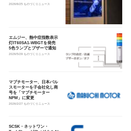
2026/6/25
ものづくりニュース
エムジー、熱中症指数表示
灯IT60SA1-WBGTを発売
5色ランプとブザーで通知
2026/5/29
ものづくりニュース
マブチモーター、日本パル
スモーターを子会社化し商
号を「マブチモーター
NPM」に変更
2026/2/27
ものづくりニュース
SCSK・ネットワン・