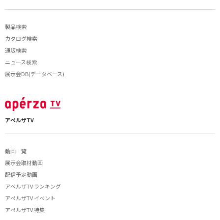
製品検索
カタログ検索
通販検索
ニュース検索
展示会DB(データベース)
アペルザTV
動画一覧
展示会取材動画
配信予定動画
アペルザTV ランキング
アペルザTV イベント
アペルザTV 特集