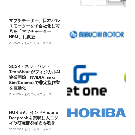
マブチモーター、日本パル
スモーターを子会社化し商
号を「マブチモーター
NPM」に変更
2026/2/27
ものづくりニュース
SCSK・ネットワン・
TechShareがフィジカルAI
協業開始、NVIDIA Isaac
Sim/Cosmosで非定型作業
を自動化
2026/2/27
ものづくりニュース
HORIBA、インドPristine
Deeptechを買収し人工ダ
イヤ研究開発拠点を強化
2026/2/27
ものづくりニュース