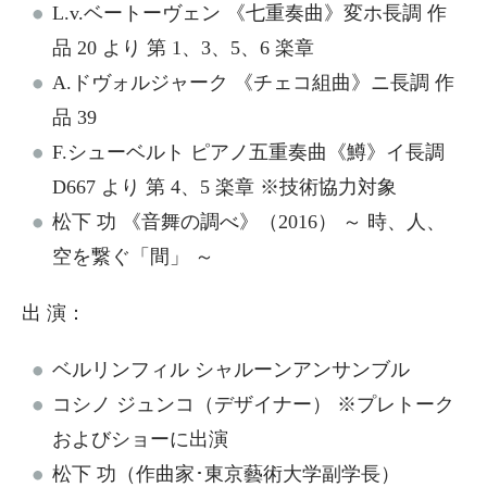
L.v.ベートーヴェン 《七重奏曲》変ホ長調 作
品 20 より 第 1、3、5、6 楽章
A.ドヴォルジャーク 《チェコ組曲》ニ長調 作
品 39
F.シューベルト ピアノ五重奏曲《鱒》イ長調
D667 より 第 4、5 楽章 ※技術協力対象
松下 功 《音舞の調べ》（2016） ～ 時、人、
空を繋ぐ「間」 ～
出 演：
ベルリンフィル シャルーンアンサンブル
コシノ ジュンコ（デザイナー） ※プレトーク
およびショーに出演
松下 功（作曲家･東京藝術大学副学長）