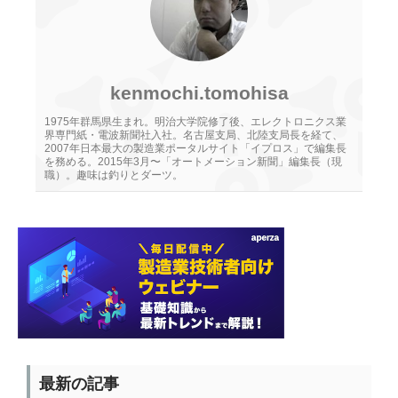
kenmochi.tomohisa
1975年群馬県生まれ。明治大学院修了後、エレクトロニクス業
界専門紙・電波新聞社入社。名古屋支局、北陸支局長を経て、
2007年日本最大の製造業ポータルサイト「イプロス」で編集長
を務める。2015年3月〜「オートメーション新聞」編集長（現
職）。趣味は釣りとダーツ。
最新の記事