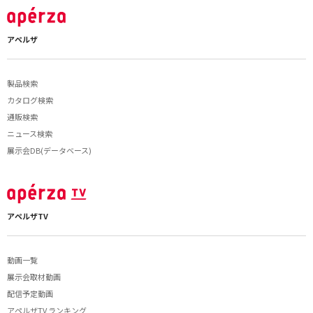
アペルザ
製品検索
カタログ検索
通販検索
ニュース検索
展示会DB(データベース)
アペルザTV
動画一覧
展示会取材動画
配信予定動画
アペルザTV ランキング