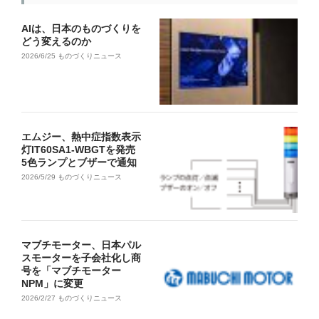
AIは、日本のものづくりを
どう変えるのか
2026/6/25
ものづくりニュース
エムジー、熱中症指数表示
灯IT60SA1-WBGTを発売
5色ランプとブザーで通知
2026/5/29
ものづくりニュース
マブチモーター、日本パル
スモーターを子会社化し商
号を「マブチモーター
NPM」に変更
2026/2/27
ものづくりニュース