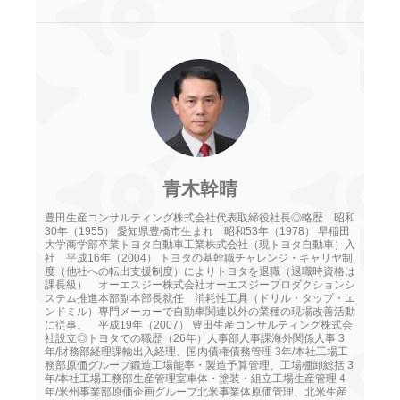
青木幹晴
豊田生産コンサルティング株式会社代表取締役社長◎略歴 昭和
30年（1955） 愛知県豊橋市生まれ 昭和53年（1978） 早稲田
大学商学部卒業トヨタ自動車工業株式会社（現トヨタ自動車）入
社 平成16年（2004） トヨタの基幹職チャレンジ・キャリヤ制
度（他社への転出支援制度）によりトヨタを退職（退職時資格は
課長級） オーエスジー株式会社オーエスジープロダクションシ
ステム推進本部副本部長就任 消耗性工具（ドリル・タップ・エ
ンドミル）専門メーカーで自動車関連以外の業種の現場改善活動
に従事。 平成19年（2007） 豊田生産コンサルティング株式会
社設立◎トヨタでの職歴（26年）人事部人事課海外関係人事 3
年/財務部経理課輸出入経理、国内債権債務管理 3年/本社工場工
務部原価グループ鍛造工場能率・製造予算管理、工場棚卸総括 3
年/本社工場工務部生産管理室車体・塗装・組立工場生産管理 4
年/米州事業部原価企画グループ北米事業体原価管理、北米生産