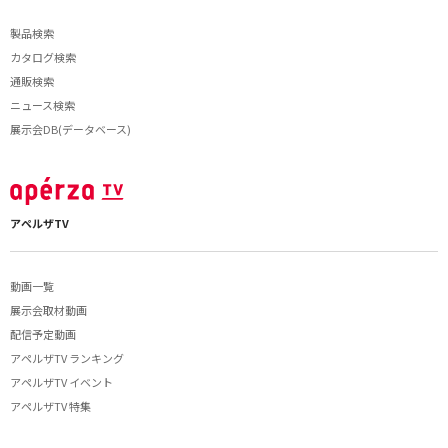
製品検索
カタログ検索
通販検索
ニュース検索
展示会DB(データベース)
アペルザTV
動画一覧
展示会取材動画
配信予定動画
アペルザTV ランキング
アペルザTV イベント
アペルザTV 特集