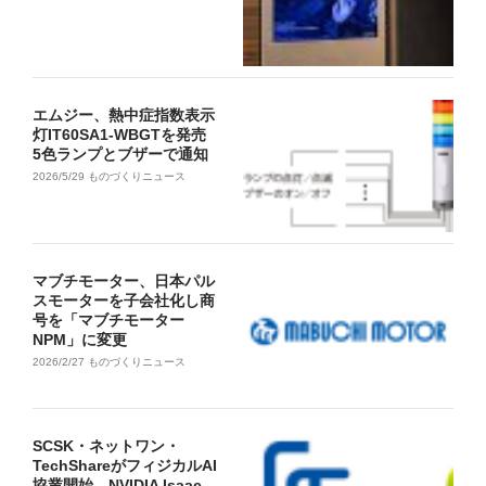
エムジー、熱中症指数表示
灯IT60SA1-WBGTを発売
5色ランプとブザーで通知
2026/5/29
ものづくりニュース
マブチモーター、日本パル
スモーターを子会社化し商
号を「マブチモーター
NPM」に変更
2026/2/27
ものづくりニュース
SCSK・ネットワン・
TechShareがフィジカルAI
協業開始、NVIDIA Isaac