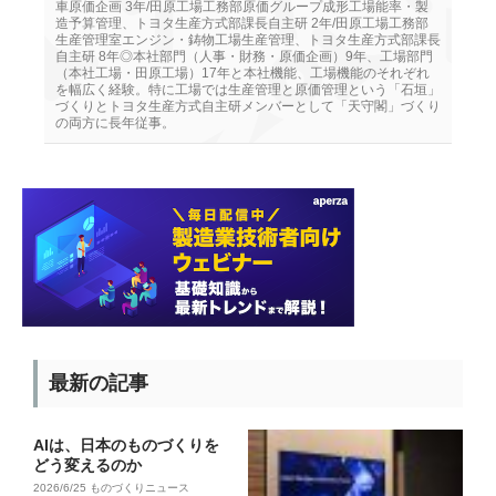
車原価企画 3年/田原工場工務部原価グループ成形工場能率・製
造予算管理、トヨタ生産方式部課長自主研 2年/田原工場工務部
生産管理室エンジン・鋳物工場生産管理、トヨタ生産方式部課長
自主研 8年◎本社部門（人事・財務・原価企画）9年、工場部門
（本社工場・田原工場）17年と本社機能、工場機能のそれぞれ
を幅広く経験。特に工場では生産管理と原価管理という「石垣」
づくりとトヨタ生産方式自主研メンバーとして「天守閣」づくり
の両方に長年従事。
最新の記事
AIは、日本のものづくりを
どう変えるのか
2026/6/25
ものづくりニュース