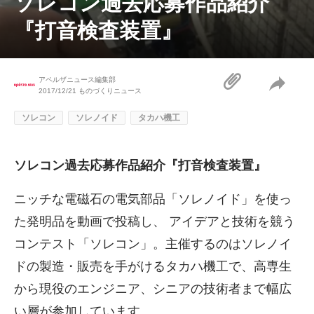
ソレコン過去応募作品紹介
『打音検査装置』
アペルザニュース編集部
2017/12/21
ものづくりニュース
ソレコン
ソレノイド
タカハ機工
ソレコン過去応募作品紹介『打音検査装置』
ニッチな電磁石の電気部品「ソレノイド」を使っ
た発明品を動画で投稿し、 アイデアと技術を競う
コンテスト「ソレコン」。主催するのはソレノイ
ドの製造・販売を手がけるタカハ機工で、高専生
から現役のエンジニア、シニアの技術者まで幅広
い層が参加しています。