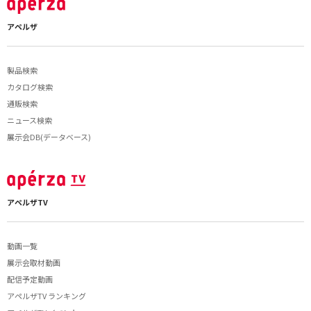
アペルザ
製品検索
カタログ検索
通販検索
ニュース検索
展示会DB(データベース)
アペルザTV
動画一覧
展示会取材動画
配信予定動画
アペルザTV ランキング