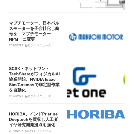
マブチモーター、日本パル
スモーターを子会社化し商
号を「マブチモーター
NPM」に変更
2026/2/27
ものづくりニュース
SCSK・ネットワン・
TechShareがフィジカルAI
協業開始、NVIDIA Isaac
Sim/Cosmosで非定型作業
を自動化
2026/2/27
ものづくりニュース
HORIBA、インドPristine
Deeptechを買収し人工ダ
イヤ研究開発拠点を強化
2026/2/27
ものづくりニュース