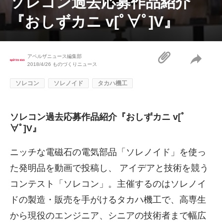
ソレコン過去応募作品紹介
『おしずカニ v[ﾟ∀ﾟ]V』
アペルザニュース編集部
2018/4/26
ものづくりニュース
ソレコン
ソレノイド
タカハ機工
ソレコン過去応募作品紹介『おしずカニ v[ﾟ
∀ﾟ]V』
ニッチな電磁石の電気部品「ソレノイド」を使っ
た発明品を動画で投稿し、 アイデアと技術を競う
コンテスト「ソレコン」。主催するのはソレノイ
ドの製造・販売を手がけるタカハ機工で、高専生
から現役のエンジニア、シニアの技術者まで幅広