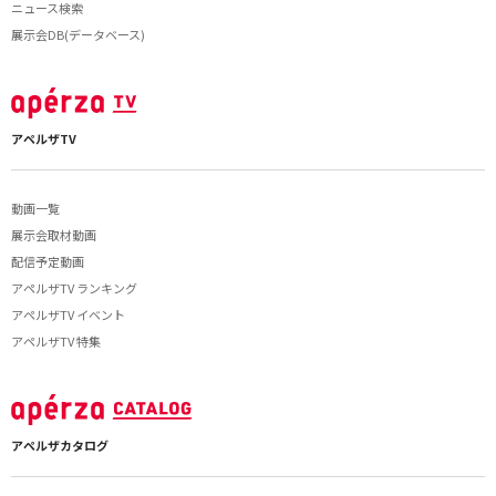
ニュース検索
展示会DB(データベース)
アペルザTV
動画一覧
展示会取材動画
配信予定動画
アペルザTV ランキング
アペルザTV イベント
アペルザTV 特集
アペルザカタログ