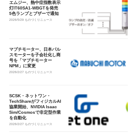
エムジー、熱中症指数表示
灯IT60SA1-WBGTを発売
5色ランプとブザーで通知
2026/5/29
ものづくりニュース
マブチモーター、日本パル
スモーターを子会社化し商
号を「マブチモーター
NPM」に変更
2026/2/27
ものづくりニュース
SCSK・ネットワン・
TechShareがフィジカルAI
協業開始、NVIDIA Isaac
Sim/Cosmosで非定型作業
を自動化
2026/2/27
ものづくりニュース