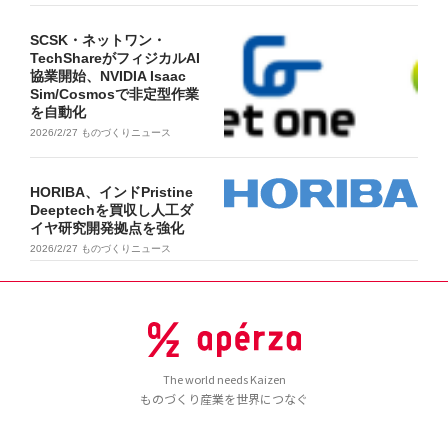
SCSK・ネットワン・
TechShareがフィジカルAI
協業開始、NVIDIA Isaac
Sim/Cosmosで非定型作業
を自動化
2026/2/27
ものづくりニュース
HORIBA、インドPristine
Deeptechを買収し人工ダ
イヤ研究開発拠点を強化
2026/2/27
ものづくりニュース
The world needs Kaizen
ものづくり産業を世界につなぐ