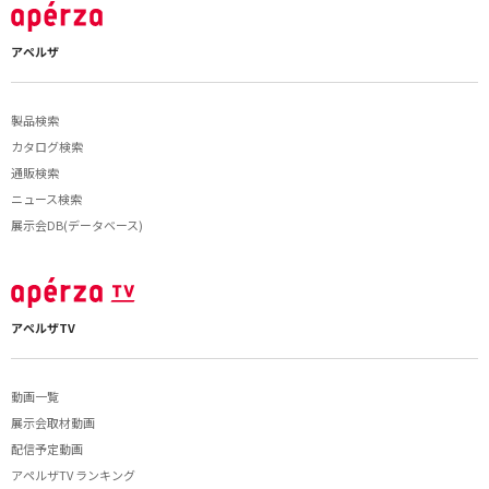
アペルザ
製品検索
カタログ検索
通販検索
ニュース検索
展示会DB(データベース)
アペルザTV
動画一覧
展示会取材動画
配信予定動画
アペルザTV ランキング