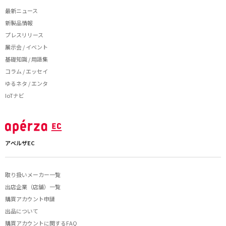
最新ニュース
新製品情報
プレスリリース
展示会 / イベント
基礎知識 / 用語集
コラム / エッセイ
ゆるネタ / エンタ
IoTナビ
アペルザEC
取り扱いメーカー一覧
出店企業（店舗）一覧
購買アカウント申請
出品について
購買アカウントに関するFAQ