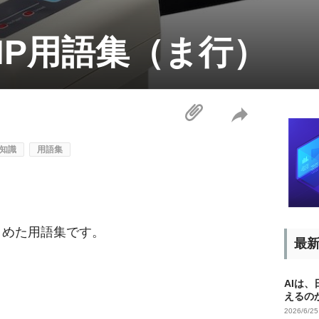
NP用語集（ま行）
知識
用語集
とめた用語集です。
最
AIは
えるの
2026/6/2