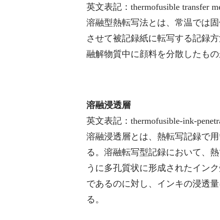
英文表記：thermofusible transfer m
溶融型熱転写法とは、常温では固
させて被記録紙に転写する記録方
融解物質中に顔料を分散したもの
溶融浸透層
英文表記：thermofusible-ink-penetrat
溶融浸透層とは、熱転写記録で用
る。溶融転写型記録において、熱
うに多孔質状に形成されたインク
であるのに対し、インキの浸透量
る。