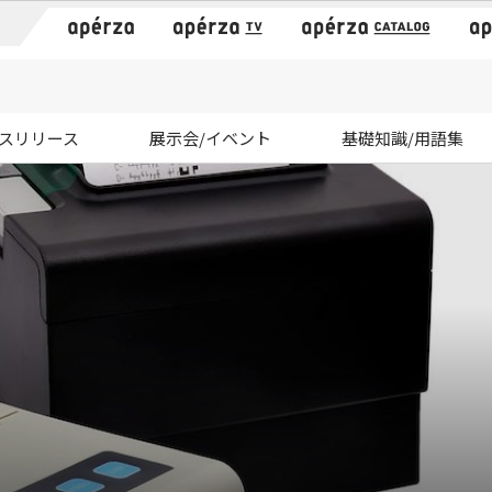
）
スリリース
展示会/イベント
基礎知識/用語集