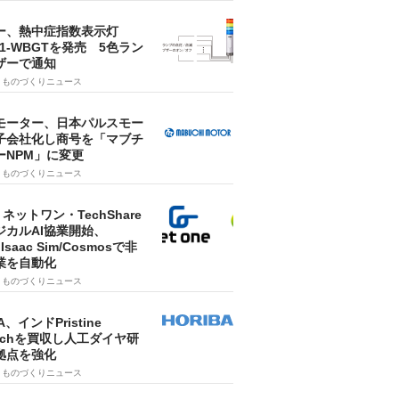
ー、熱中症指数表示灯
SA1-WBGTを発売 5色ラン
ザーで通知
9
ものづくりニュース
モーター、日本パルスモー
子会社化し商号を「マブチ
ーNPM」に変更
7
ものづくりニュース
・ネットワン・TechShare
ジカルAI協業開始、
A Isaac Sim/Cosmosで非
業を自動化
7
ものづくりニュース
A、インドPristine
techを買収し人工ダイヤ研
拠点を強化
7
ものづくりニュース