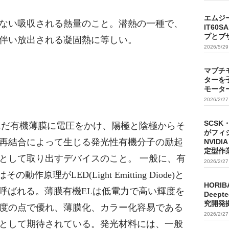
エムジ
ない吸収される熱量のこと。潜熱の一種で、
IT60
プとブ
伴い放出される凝固熱に等しい。
2026/5/2
マブチ
ターを
モータ
2026/2/2
SCSK
んだ有機薄膜に電圧をかけ、陽極と陰極からそ
がフィ
再結合によって生じる発光性有機分子の励起
NVIDI
定型作
として取り出すデバイスのこと。 一般に、有
2026/2/2
またはその動作原理がLED(Light Emitting Diode)と
HORIB
も呼ばれる。薄膜有機ELは低電力で高い輝度を
Deep
究開発
度の点で優れ、薄膜化、カラー化容易である
2026/2/2
として期待されている。発光材料には、一般