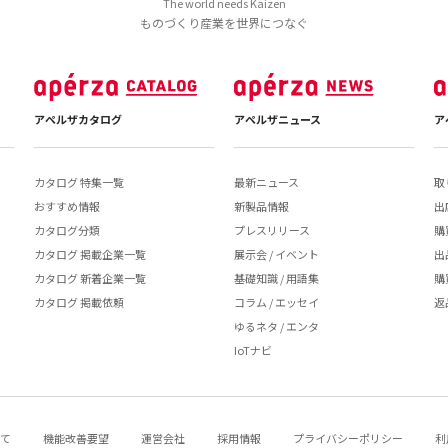
The world needs Kaizen
ものづくり産業を世界につなぐ
アペルザカタログ
アペルザニュース
ア
カタログ 特集一覧
最新ニュース
取
おすすめ情報
新製品情報
出
カタログ分類
プレスリリース
購
カタログ 掲載企業一覧
展示会 / イベント
出
カタログ 新着企業一覧
基礎知識 / 用語集
購
カタログ 掲載依頼
コラム / エッセイ
返
ゆるネタ / エンタ
IoTナビ
いて
機能改善要望
運営会社
採用情報
プライバシーポリシー
利