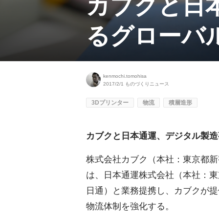
カブクと日
るグローバ
kenmochi.tomohisa
2017/2/1
ものづくりニュース
3Dプリンター
物流
積層造形
カブクと日本通運、デジタル製造
株式会社カブク（本社：東京都新
は、日本通運株式会社（本社：東
日通）と業務提携し、カブクが提
物流体制を強化する。