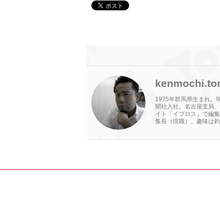
kenmochi.to
1975年群馬県生まれ
聞社入社。名古屋支局、
イト「イプロス」で編集
集長（現職）。趣味は釣