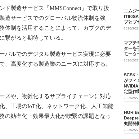
製造サービス「MMSConnect」で取り扱
エムジ
IT60
製造サービスでのグローバル物流体制を強
プとブ
務体制を活用することによって、カブクのデ
2026/5/2
に繋がると期待している。
マブチ
ターを
ーバルでのデジタル製造サービス実現に必要
モータ
2026/2/2
で、高度化する製造業のニーズに対応する。
SCSK
がフィ
NVIDI
定型作
ーズや、複雑化するサプライチェーンに対応
2026/2/2
化、工場のIoT化、ネットワーク化、人工知能
HORIB
務の効率化・効果最大化が喫緊の課題となっ
Deep
究開発
2026/2/2