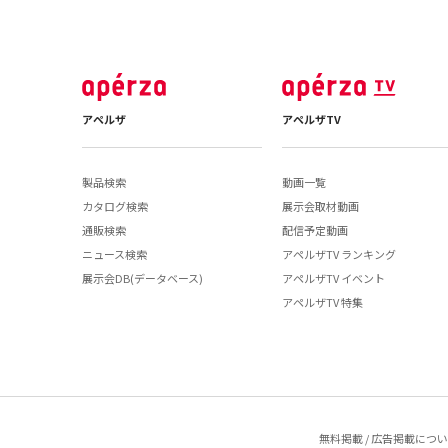
アペルザ
アペルザTV
製品検索
動画一覧
カタログ検索
展示会取材動画
通販検索
配信予定動画
ニュース検索
アペルザTV ランキング
展示会DB(データベース)
アペルザTV イベント
アペルザTV 特集
無料掲載 / 広告掲載につ