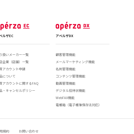
ペルザEC
アペルザDX
り扱いメーカー一覧
顧客管理機能
店企業（店舗）一覧
メールマーケティング機能
買アカウント申請
名刺管理機能
品について
コンテンツ管理機能
買アカウントに関するFAQ
動画管理機能
品・キャンセルポリシー
デジタル招待状機能
WebFAX機能
電帳箱（電子帳簿保存法対応）
用規約
お問い合わせ