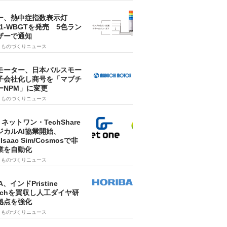
ー、熱中症指数表示灯
SA1-WBGTを発売 5色ラン
ザーで通知
9
ものづくりニュース
モーター、日本パルスモー
子会社化し商号を「マブチ
ーNPM」に変更
7
ものづくりニュース
・ネットワン・TechShare
ジカルAI協業開始、
A Isaac Sim/Cosmosで非
業を自動化
7
ものづくりニュース
A、インドPristine
techを買収し人工ダイヤ研
拠点を強化
7
ものづくりニュース