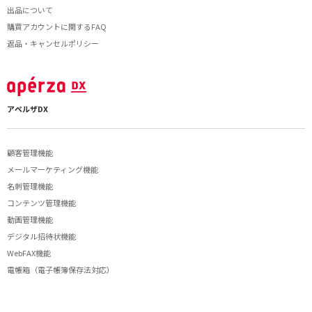
出品について
購買アカウントに関するFAQ
返品・キャンセルポリシー
アペルザDX
顧客管理機能
メールマーケティング機能
名刺管理機能
コンテンツ管理機能
動画管理機能
デジタル招待状機能
WebFAX機能
電帳箱（電子帳簿保存法対応）