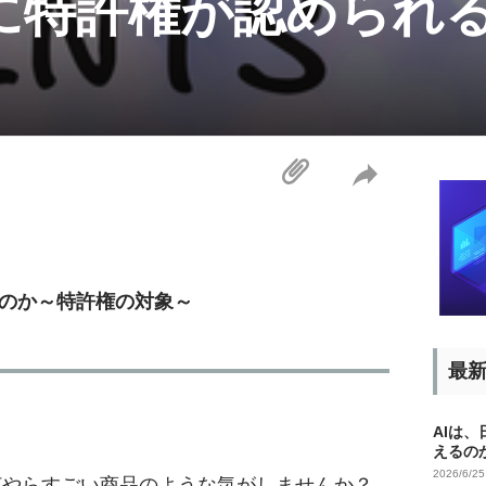
に特許権が認められ
のか～特許権の対象～
最
AIは
えるの
2026/6/2
何やらすごい商品のような気がしませんか？