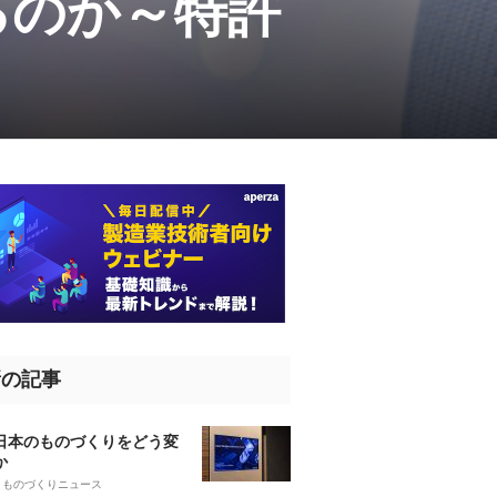
るのか～特許
新の記事
、日本のものづくりをどう変
か
5
ものづくりニュース