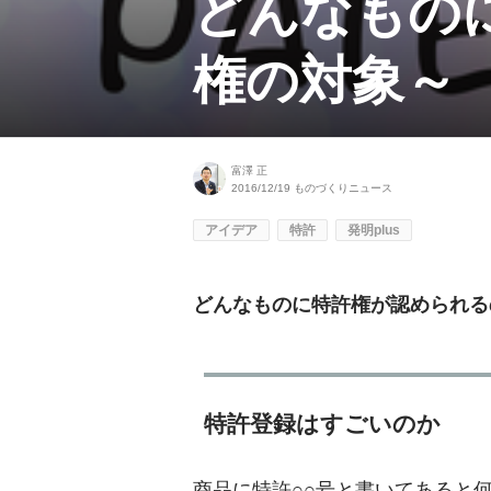
どんなもの
権の対象～
富澤 正
2016/12/19
ものづくりニュース
アイデア
特許
発明plus
どんなものに特許権が認められる
特許登録はすごいのか
商品に特許○○号と書いてあると