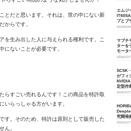
エムジ
ことだと思います。それは、世の中にない新
IT60
プとブ
だからです。
2026/5/2
アを生み出した人に与えられる権利です。こ
マブチ
ターを
中にないことが必要です。
モータ
2026/2/2
SCSK
がフィ
NVIDI
定型作
2026/2/2
たらすごい売れるんです！この商品を特許取
にいらっしゃる方がいます。
HORIB
Deep
究開発
です。そのため、特許は原則として販売した
2026/2/2
せん。