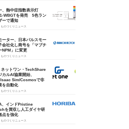
ー、熱中症指数表示灯
SA1-WBGTを発売 5色ラン
ザーで通知
9
ものづくりニュース
モーター、日本パルスモー
子会社化し商号を「マブチ
ーNPM」に変更
7
ものづくりニュース
・ネットワン・TechShare
ジカルAI協業開始、
A Isaac Sim/Cosmosで非
業を自動化
7
ものづくりニュース
A、インドPristine
techを買収し人工ダイヤ研
拠点を強化
7
ものづくりニュース