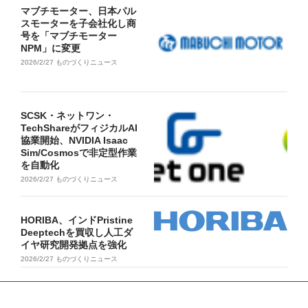
マブチモーター、日本パル
スモーターを子会社化し商
号を「マブチモーター
NPM」に変更
2026/2/27
ものづくりニュース
SCSK・ネットワン・
TechShareがフィジカルAI
協業開始、NVIDIA Isaac
Sim/Cosmosで非定型作業
を自動化
2026/2/27
ものづくりニュース
HORIBA、インドPristine
Deeptechを買収し人工ダ
イヤ研究開発拠点を強化
2026/2/27
ものづくりニュース