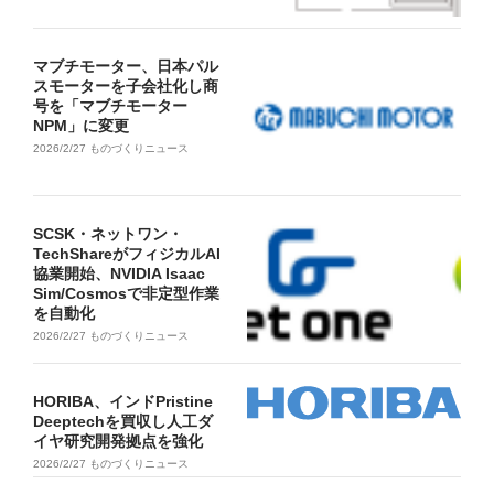
マブチモーター、日本パル
スモーターを子会社化し商
号を「マブチモーター
NPM」に変更
2026/2/27
ものづくりニュース
SCSK・ネットワン・
TechShareがフィジカルAI
協業開始、NVIDIA Isaac
Sim/Cosmosで非定型作業
を自動化
2026/2/27
ものづくりニュース
HORIBA、インドPristine
Deeptechを買収し人工ダ
イヤ研究開発拠点を強化
2026/2/27
ものづくりニュース