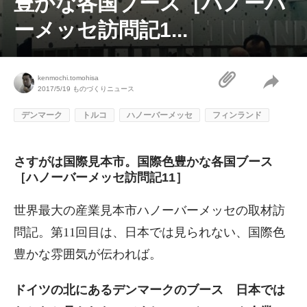
豊かな各国ブース［ハノーバ
ーメッセ訪問記1...
kenmochi.tomohisa
2017/5/19
ものづくりニュース
デンマーク
トルコ
ハノーバーメッセ
フィンランド
さすがは国際見本市。国際色豊かな各国ブース
［ハノーバーメッセ訪問記11］
世界最大の産業見本市ハノーバーメッセの取材訪
問記。第11回目は、日本では見られない、国際色
豊かな雰囲気が伝われば。
ドイツの北にあるデンマークのブース 日本では