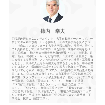
柿内 幸夫
◎現場改善Ｎｏ.1コンサルタント。大手自動車メーカーにて、一
貫して生産効率改善（IE）を担当し、その改善手腕を見込まれ
て、社命にてスタンフォード大学大学院に留学。帰国後、若くし
てIE責任者として、全国の主力工場を指導、抜群の成績をあげ
る。 ◎現在、 柿内幸夫技術士事務所の所長 として、自動車、家
電、食品、IT関連メーカーなどを指導。「現場で、全社員が一緒
に改善する実勢指導」という独自のノウハウで、社長・工場長は
もとより、現場の人たちから絶大な信頼をよせられる。中小企業
のドロ臭さと、最新鋭の工場ラインの双方を熟知した手腕に、国
内だけでなく欧米、中国、アジアの工場の指導に東奔西走する毎
日である。 ◎1951年東京生まれ。東京工業大学工学部経営工学
科卒業、スタンフォード大学修士課程修了、慶応大学にて工学博
士号取得。 ◎著書「最強のモノづくり」（御沓佳美 共著）
「“KZ法”工場改善」「儲かるメーカー 改善の急所〈101
項〉」、「5Sでつくる高収益工場ビデオ」「図解でわかる生産
の実務 現場改善」「現場改善入門」「現場の問題解決マニュア
ル」他多数。平成16年日本経営工学会経営システム賞受賞。工
学博士、技術士（経営工学）。