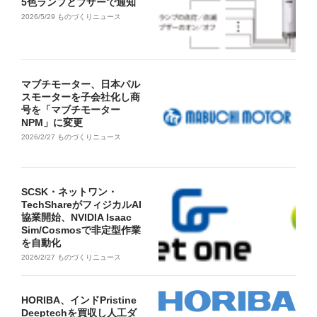
5色ランプとブザーで通知
2026/5/29
ものづくりニュース
マブチモーター、日本パル
スモーターを子会社化し商
号を「マブチモーター
NPM」に変更
2026/2/27
ものづくりニュース
SCSK・ネットワン・
TechShareがフィジカルAI
協業開始、NVIDIA Isaac
Sim/Cosmosで非定型作業
を自動化
2026/2/27
ものづくりニュース
HORIBA、インドPristine
Deeptechを買収し人工ダ