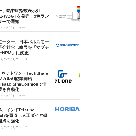
ー、熱中症指数表示灯
SA1-WBGTを発売 5色ラン
ザーで通知
9
ものづくりニュース
モーター、日本パルスモー
子会社化し商号を「マブチ
ーNPM」に変更
7
ものづくりニュース
・ネットワン・TechShare
ジカルAI協業開始、
A Isaac Sim/Cosmosで非
業を自動化
7
ものづくりニュース
A、インドPristine
techを買収し人工ダイヤ研
拠点を強化
7
ものづくりニュース