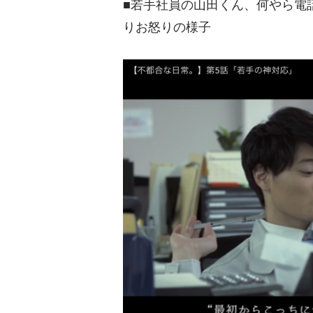
■若手社員の山田くん、何やら電
りお怒りの様子