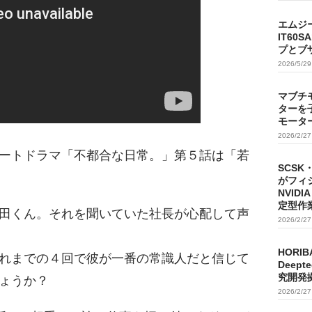
エムジ
IT60
プとブ
2026/5/2
マブチ
ターを
モータ
2026/2/2
ートドラマ「不都合な日常。」第５話は「若
SCSK
がフィ
NVIDI
定型作
田くん。それを聞いていた社長が心配して声
2026/2/2
HORIB
れまでの４回で彼が一番の常識人だと信じて
Deep
究開発
ょうか？
2026/2/2