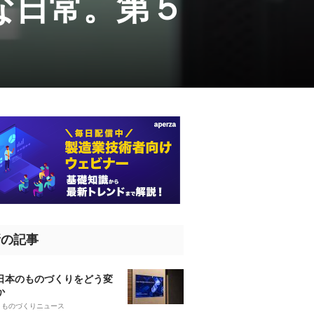
な日常。第５
新の記事
、日本のものづくりをどう変
か
5
ものづくりニュース