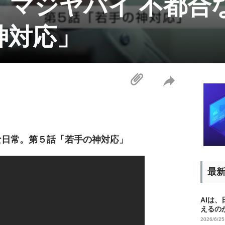
、マジヤバイ 不都合
神対応」
な日常。第５話「若手の神対応」
最
AIは
えるの
2026/6/2