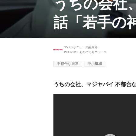
うちの会社
話「若手の
アペルザニュース編集部
2017/1/13
ものづくりニュース
不都合な日常
中小機構
うちの会社、マジヤバイ 不都合