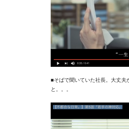
■そばで聞いていた社長。大丈夫
と。。。