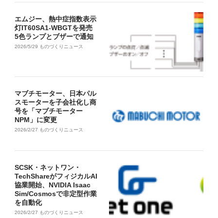
エムジー、熱中症指数表示
灯IT60SA1-WBGTを発売
5色ランプとブザーで通知
2026/5/29
ものづくりニュース
マブチモーター、日本パル
スモーターを子会社化し商
号を「マブチモーター
NPM」に変更
2026/2/27
ものづくりニュース
SCSK・ネットワン・
TechShareがフィジカルAI
協業開始、NVIDIA Isaac
Sim/Cosmosで非定型作業
を自動化
2026/2/27
ものづくりニュース