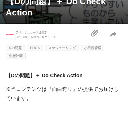
【Dの問題】＋ Do Check
Action
アペルザニュース編集部
2018/8/29
ものづくりニュース
Dの問題
PDCA
スケジューリング
小日程管理
生産計画
【Dの問題】＋ Do Check Action
※当コンテンツは
『面白狩り』
の提供でお届けし
ています。