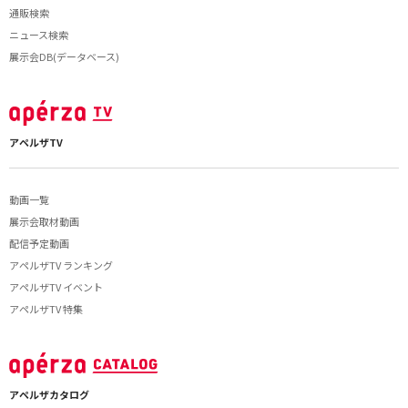
通販検索
ニュース検索
展示会DB(データベース)
アペルザTV
動画一覧
展示会取材動画
配信予定動画
アペルザTV ランキング
アペルザTV イベント
アペルザTV 特集
アペルザカタログ