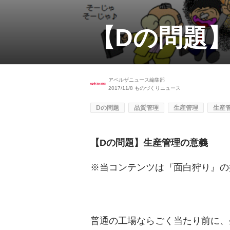
【Dの問題
アペルザニュース編集部
2017/11/8
ものづくりニュース
Dの問題
品質管理
生産管理
生産
【Dの問題】生産管理の意義
※当コンテンツは
『面白狩り』
の
普通の工場ならごく当たり前に、