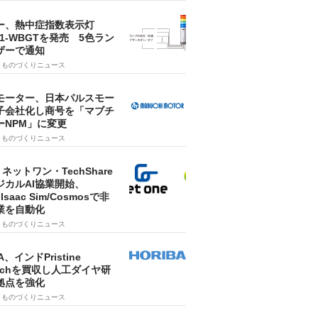
ー、熱中症指数表示灯
SA1-WBGTを発売 5色ラン
ザーで通知
9
ものづくりニュース
モーター、日本パルスモー
子会社化し商号を「マブチ
ーNPM」に変更
7
ものづくりニュース
・ネットワン・TechShare
ジカルAI協業開始、
A Isaac Sim/Cosmosで非
業を自動化
7
ものづくりニュース
A、インドPristine
techを買収し人工ダイヤ研
拠点を強化
7
ものづくりニュース