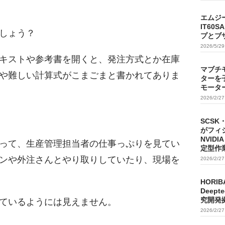
エムジ
IT60
しょう？
プとブ
2026/5/2
キストや参考書を開くと、発注方式とか在庫
マブチ
や難しい計算式がこまごまと書かれてありま
ターを
モータ
2026/2/2
SCSK
がフィ
NVIDI
って、生産管理担当者の仕事っぷりを見てい
定型作
ンや外注さんとやり取りしていたり、現場を
2026/2/2
HORIB
Deep
究開発
ているようには見えません。
2026/2/2