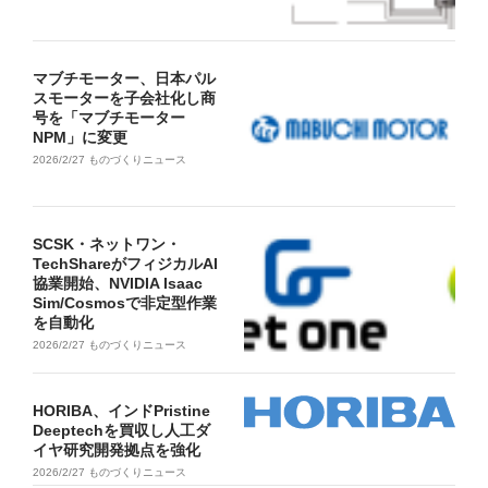
マブチモーター、日本パル
スモーターを子会社化し商
号を「マブチモーター
NPM」に変更
2026/2/27
ものづくりニュース
SCSK・ネットワン・
TechShareがフィジカルAI
協業開始、NVIDIA Isaac
Sim/Cosmosで非定型作業
を自動化
2026/2/27
ものづくりニュース
HORIBA、インドPristine
Deeptechを買収し人工ダ
イヤ研究開発拠点を強化
2026/2/27
ものづくりニュース