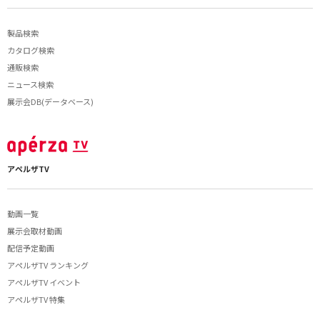
製品検索
カタログ検索
通販検索
ニュース検索
展示会DB(データベース)
アペルザTV
動画一覧
展示会取材動画
配信予定動画
アペルザTV ランキング
アペルザTV イベント
アペルザTV 特集