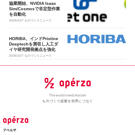
協業開始、NVIDIA Isaac
Sim/Cosmosで非定型作業
を自動化
2026/2/27
ものづくりニュース
HORIBA、インドPristine
Deeptechを買収し人工ダ
イヤ研究開発拠点を強化
2026/2/27
ものづくりニュース
The world needs Kaizen
ものづくり産業を世界につなぐ
アペルザ