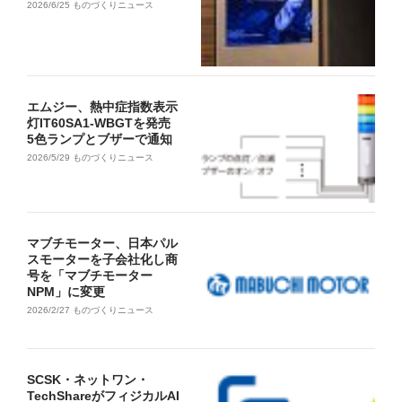
2026/6/25
ものづくりニュース
エムジー、熱中症指数表示
灯IT60SA1-WBGTを発売
5色ランプとブザーで通知
2026/5/29
ものづくりニュース
マブチモーター、日本パル
スモーターを子会社化し商
号を「マブチモーター
NPM」に変更
2026/2/27
ものづくりニュース
SCSK・ネットワン・
TechShareがフィジカルAI