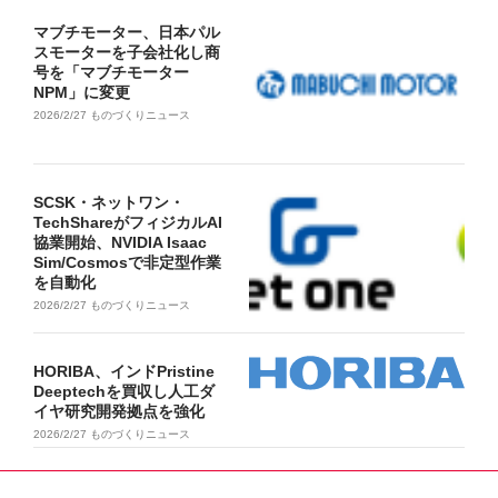
マブチモーター、日本パル
スモーターを子会社化し商
号を「マブチモーター
NPM」に変更
2026/2/27
ものづくりニュース
SCSK・ネットワン・
TechShareがフィジカルAI
協業開始、NVIDIA Isaac
Sim/Cosmosで非定型作業
を自動化
2026/2/27
ものづくりニュース
HORIBA、インドPristine
Deeptechを買収し人工ダ
イヤ研究開発拠点を強化
2026/2/27
ものづくりニュース