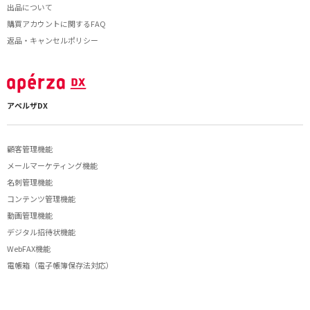
出品について
購買アカウントに関するFAQ
返品・キャンセルポリシー
アペルザDX
顧客管理機能
メールマーケティング機能
名刺管理機能
コンテンツ管理機能
動画管理機能
デジタル招待状機能
WebFAX機能
電帳箱（電子帳簿保存法対応）