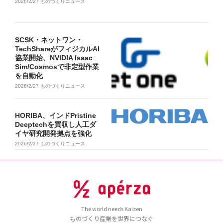
2026/2/27
ものづくりニュース
SCSK・ネットワン・
TechShareがフィジカルAI
協業開始、NVIDIA Isaac
Sim/Cosmosで非定型作業
を自動化
2026/2/27
ものづくりニュース
HORIBA、インドPristine
Deeptechを買収し人工ダ
イヤ研究開発拠点を強化
2026/2/27
ものづくりニュース
The world needs Kaizen
ものづくり産業を世界につなぐ