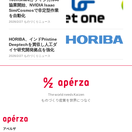
協業開始、NVIDIA Isaac
Sim/Cosmosで非定型作業
を自動化
2026/2/27
ものづくりニュース
HORIBA、インドPristine
Deeptechを買収し人工ダ
イヤ研究開発拠点を強化
2026/2/27
ものづくりニュース
The world needs Kaizen
ものづくり産業を世界につなぐ
アペルザ