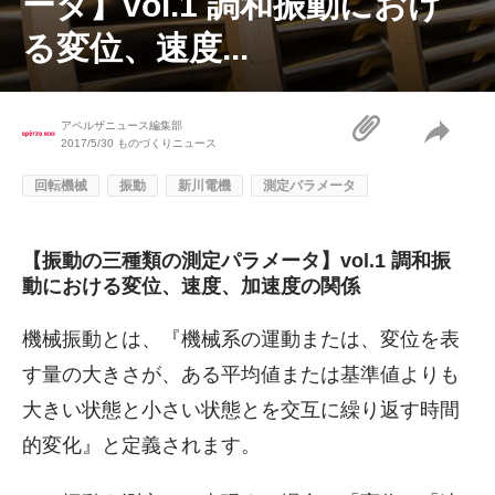
ータ】vol.1 調和振動におけ
る変位、速度...
アペルザニュース編集部
2017/5/30
ものづくりニュース
回転機械
振動
新川電機
測定パラメータ
【振動の三種類の測定パラメータ】vol.1 調和振
動における変位、速度、加速度の関係
機械振動とは、『機械系の運動または、変位を表
す量の大きさが、ある平均値または基準値よりも
大きい状態と小さい状態とを交互に繰り返す時間
的変化』と定義されます。