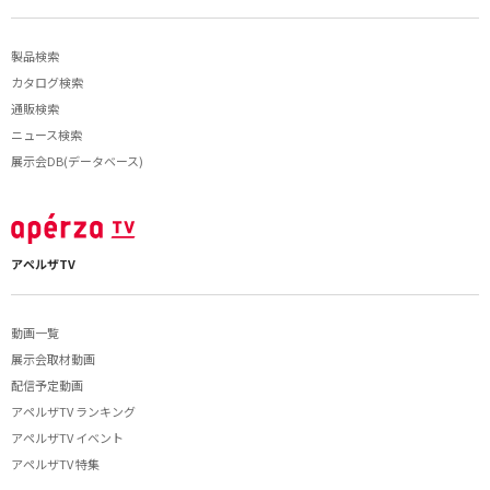
製品検索
カタログ検索
通販検索
ニュース検索
展示会DB(データベース)
アペルザTV
動画一覧
展示会取材動画
配信予定動画
アペルザTV ランキング
アペルザTV イベント
アペルザTV 特集