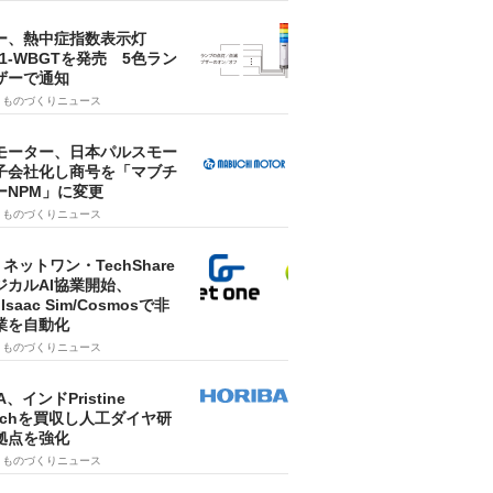
ー、熱中症指数表示灯
SA1-WBGTを発売 5色ラン
ザーで通知
9
ものづくりニュース
モーター、日本パルスモー
子会社化し商号を「マブチ
ーNPM」に変更
7
ものづくりニュース
・ネットワン・TechShare
ジカルAI協業開始、
A Isaac Sim/Cosmosで非
業を自動化
7
ものづくりニュース
A、インドPristine
techを買収し人工ダイヤ研
拠点を強化
7
ものづくりニュース