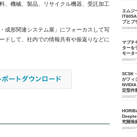
料、機械、製品、リサイクル機器、受託加工
エムジ
IT60
プとブ
2026/5/2
・成形関連システム展」にフォーカスして写
ードして、社内での情報共有や振返りなどに
マブチ
ターを
モータ
2026/2/2
SCSK
がフィ
NVIDI
定型作
2026/2/2
HORIB
Deep
究開発
2026/2/2