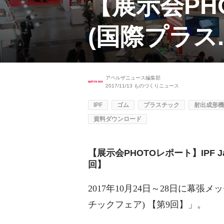
【展示会PHOT
(国際プラス..
アペルザニュース編集部
2017/11/13
ものづくりニュース
IPF
ゴム
プラスチック
射出成形機
資料ダウンロード
【展示会PHOTOレポート】IPF Ja
回】
2017年10月24日～28日に幕張メッセ
チックフェア) 【第9回】」。