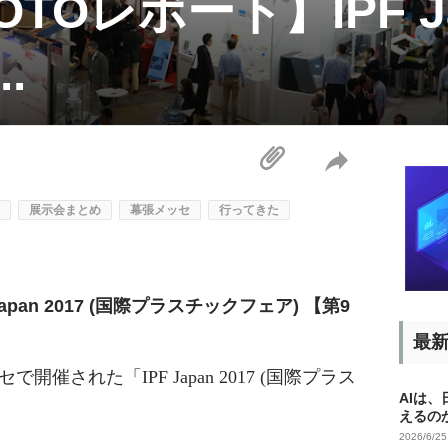
Oレポート】IPF Jap
.
展示会まとめ
幕張メッセ
行ってきた
pan 2017 (国際プラスチックフェア) 【第9
最
で開催された「IPF Japan 2017 (国際プラス
AIは
えるの
2026/6/2