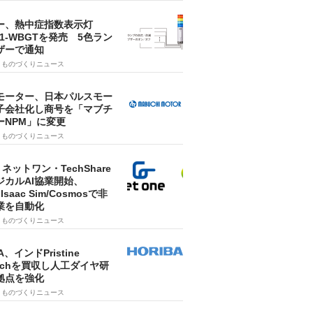
ー、熱中症指数表示灯
SA1-WBGTを発売 5色ラン
ザーで通知
9
ものづくりニュース
モーター、日本パルスモー
子会社化し商号を「マブチ
ーNPM」に変更
7
ものづくりニュース
・ネットワン・TechShare
ジカルAI協業開始、
A Isaac Sim/Cosmosで非
業を自動化
7
ものづくりニュース
A、インドPristine
techを買収し人工ダイヤ研
拠点を強化
7
ものづくりニュース