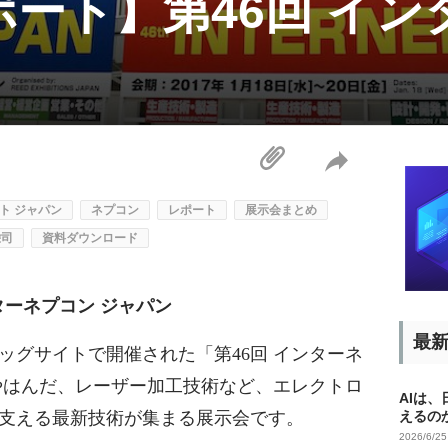
ート】第46回 イン
ト ジャパン
ネプコン
レポート
展示会まとめ
栄司
資料ダウンロード
ターネプコン ジャパン
最
東京ビッグサイトで開催された「第46回 インターネ
やはんだ、レーザー加工技術など、エレクトロ
AIは
支える最新技術が集まる展示会です。
えるの
2026/6/2