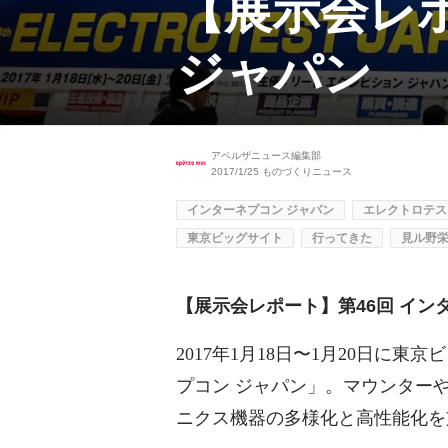
【展示会レポ
ジャパン
アペルザニュース編集部
2017/1/25
ものづくりニュース
インターネプコン ジャパン
エレクトロテス
東京ビッグサイト
行ってきた
見ル野
【展示会レポート】第46回 イン
2017年1月18日〜1月20日に
プコン ジャパン」。マウンター
ニクス機器の多様化と高性能化を