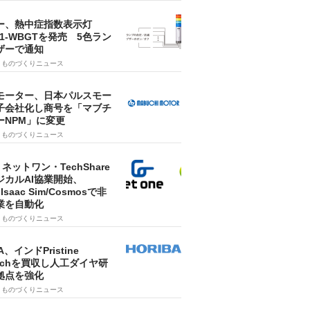
ー、熱中症指数表示灯
SA1-WBGTを発売 5色ラン
ザーで通知
9
ものづくりニュース
モーター、日本パルスモー
子会社化し商号を「マブチ
ーNPM」に変更
7
ものづくりニュース
・ネットワン・TechShare
ジカルAI協業開始、
A Isaac Sim/Cosmosで非
業を自動化
7
ものづくりニュース
A、インドPristine
techを買収し人工ダイヤ研
拠点を強化
7
ものづくりニュース