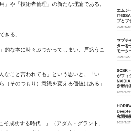
用」や「技術者倫理」の新たな理論である。
エムジ
IT60
プとブ
2026/5/2
できる。
マブチ
ターを
」的な本に時々ぶつかってしまい、戸惑うこ
モータ
2026/2/2
SCSK
んなこと言われても」という思いと、「い
がフィ
NVIDI
から（そのつもり）意識を変える価値はある」
定型作
2026/2/2
HORIB
Deep
究開発
人」こそ成功する時代—』
（アダム・グラント、
2026/2/2