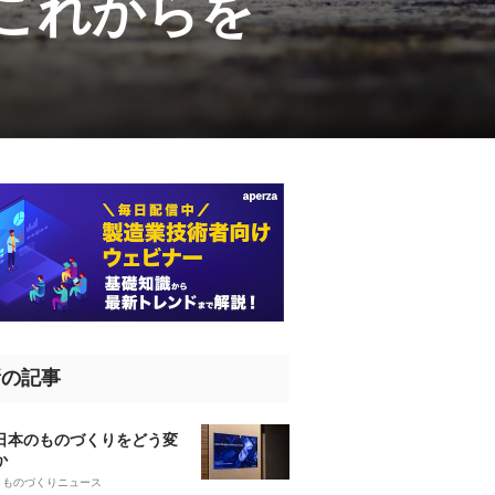
とこれからを
新の記事
、日本のものづくりをどう変
か
5
ものづくりニュース