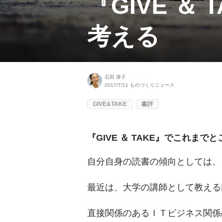
『GIVE 
考える
石田 厚子
2017/7/11
ものづくりニュース
GIVE&TAKE
書評
『GIVE ＆ TAKE』でこれまで
自分自身の読書の傾向としては、
最近は、大学の講師として教える
直接関係のあるＩＴビジネス関係