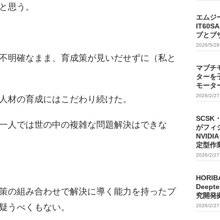
と思う。
エムジ
IT60
プとブ
2026/5/2
不明確なまま、育成策が見いだせずに（私と
マブチ
ターを
モータ
2026/2/2
人材の育成にはこだわり続けた。
SCSK
一人では世の中の複雑な問題解決はできな
がフィ
NVIDI
定型作
2026/2/2
HORIB
Deep
策の組み合わせで解決に導く能力を持ったプ
究開発
疑うべくもない。
2026/2/2