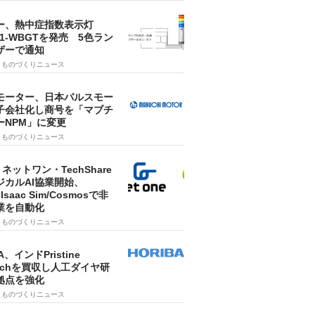
ー、熱中症指数表示灯
SA1-WBGTを発売 5色ラン
ザーで通知
9
ものづくりニュース
モーター、日本パルスモー
子会社化し商号を「マブチ
ーNPM」に変更
7
ものづくりニュース
・ネットワン・TechShare
ジカルAI協業開始、
A Isaac Sim/Cosmosで非
業を自動化
7
ものづくりニュース
A、インドPristine
techを買収し人工ダイヤ研
拠点を強化
7
ものづくりニュース