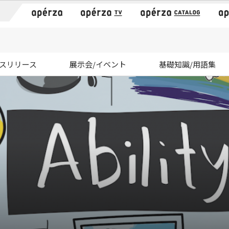
）
スリリース
展示会/イベント
基礎知識/用語集