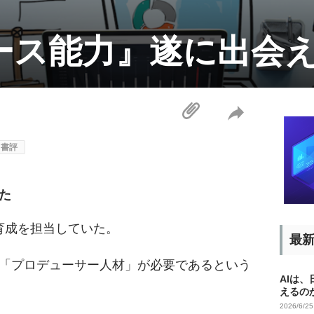
ース能力』遂に出会
書評
た
育成を担当していた。
最
「プロデューサー人材」が必要であるという
AIは
えるの
2026/6/2