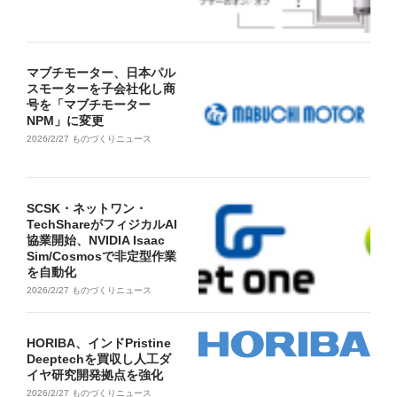
マブチモーター、日本パル
スモーターを子会社化し商
号を「マブチモーター
NPM」に変更
2026/2/27
ものづくりニュース
SCSK・ネットワン・
TechShareがフィジカルAI
協業開始、NVIDIA Isaac
Sim/Cosmosで非定型作業
を自動化
2026/2/27
ものづくりニュース
HORIBA、インドPristine
Deeptechを買収し人工ダ
イヤ研究開発拠点を強化
2026/2/27
ものづくりニュース