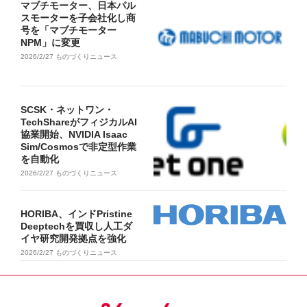
マブチモーター、日本パル
スモーターを子会社化し商
号を「マブチモーター
NPM」に変更
2026/2/27
ものづくりニュース
SCSK・ネットワン・
TechShareがフィジカルAI
協業開始、NVIDIA Isaac
Sim/Cosmosで非定型作業
を自動化
2026/2/27
ものづくりニュース
HORIBA、インドPristine
Deeptechを買収し人工ダ
イヤ研究開発拠点を強化
2026/2/27
ものづくりニュース