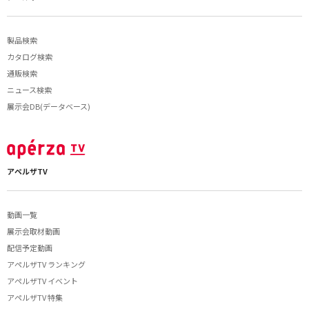
製品検索
カタログ検索
通販検索
ニュース検索
展示会DB(データベース)
アペルザTV
動画一覧
展示会取材動画
配信予定動画
アペルザTV ランキング
アペルザTV イベント
アペルザTV 特集