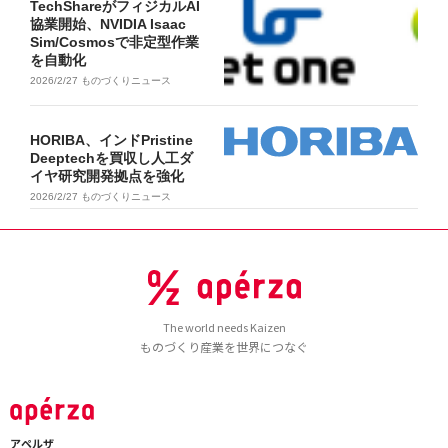
TechShareがフィジカルAI
協業開始、NVIDIA Isaac
Sim/Cosmosで非定型作業
を自動化
2026/2/27
ものづくりニュース
HORIBA、インドPristine
Deeptechを買収し人工ダ
イヤ研究開発拠点を強化
2026/2/27
ものづくりニュース
The world needs Kaizen
ものづくり産業を世界につなぐ
アペルザ