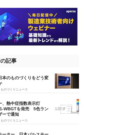
新の記事
、日本のものづくりをどう変
か
5
ものづくりニュース
ー、熱中症指数表示灯
SA1-WBGTを発売 5色ラン
ザーで通知
9
ものづくりニュース
モーター、日本パルスモー