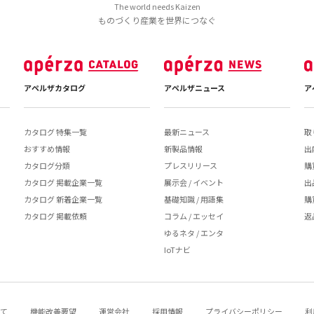
The world needs Kaizen
ものづくり産業を世界につなぐ
アペルザカタログ
アペルザニュース
ア
カタログ 特集一覧
最新ニュース
取
おすすめ情報
新製品情報
出
カタログ分類
プレスリリース
購
カタログ 掲載企業一覧
展示会 / イベント
出
カタログ 新着企業一覧
基礎知識 / 用語集
購
カタログ 掲載依頼
コラム / エッセイ
返
ゆるネタ / エンタ
IoTナビ
いて
機能改善要望
運営会社
採用情報
プライバシーポリシー
利