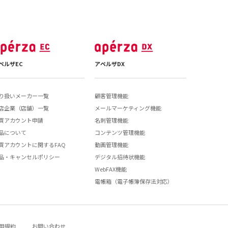
ペルザEC
アペルザDX
り扱いメーカー一覧
顧客管理機能
店企業（店舗）一覧
メールマーケティング機能
買アカウント申請
名刺管理機能
品について
コンテンツ管理機能
買アカウントに関するFAQ
動画管理機能
品・キャンセルポリシー
デジタル招待状機能
WebFAX機能
電帳箱（電子帳簿保存法対応）
用規約
お問い合わせ