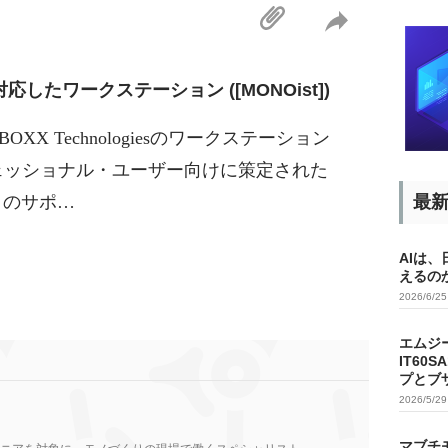
に対応したワークステーション ([MONOist])
XX Technologiesのワークステーション
プロフェッショナル・ユーザー向けに策定された
ム」のサポ…
最
AIは
えるの
2026/6/2
エムジ
IT60
プとブ
2026/5/2
マブチ