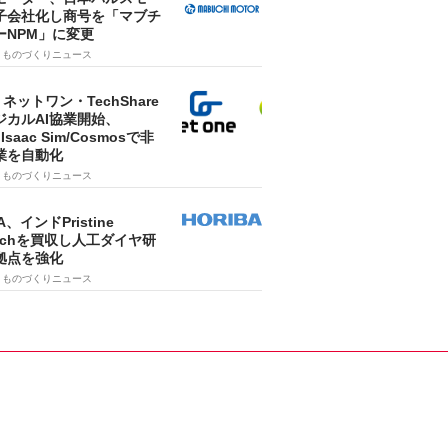
子会社化し商号を「マブチ
ーNPM」に変更
7
ものづくりニュース
・ネットワン・TechShare
ジカルAI協業開始、
A Isaac Sim/Cosmosで非
業を自動化
7
ものづくりニュース
A、インドPristine
techを買収し人工ダイヤ研
拠点を強化
7
ものづくりニュース