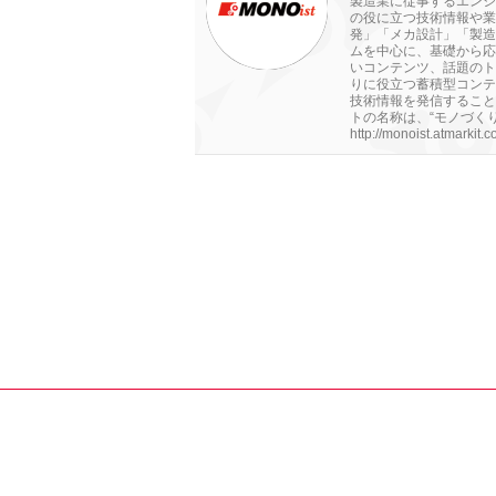
製造業に従事するエンジ
の役に立つ技術情報や業
発」「メカ設計」「製造
ムを中心に、基礎から応
いコンテンツ、話題のト
りに役立つ蓄積型コンテ
技術情報を発信すること
トの名称は、“モノづくり（
http://monoist.atmarkit.co