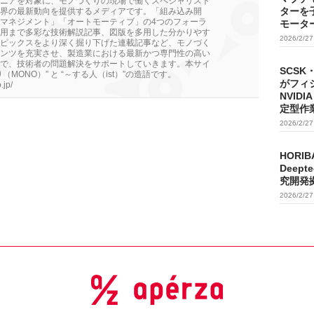
ニアを対象に、モノづくりの現場で働くスペシャリスト
ターを
界の最新動向を提供するメディアです。「組み込み開
マネジメント」「オートモーティブ」の4つのフォーラ
モータ
用まで多彩な技術解説記事、図版を多用した分かりやす
2026/2/2
ピックスをより深く掘り下げた連載記事など、モノづく
ンツを充実させ、製造業における最新かつ専門性の高い
で、技術者の問題解決をサポートしていきます。本サイ
SCSK
MONO）” と “～する人（ist）”の造語です。
がフィ
.jp/
NVIDI
定型作
2026/2/2
HORIB
Deep
究開発
2026/2/2