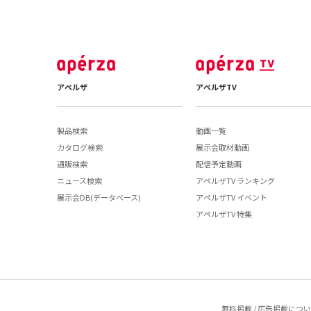
アペルザ
アペルザTV
製品検索
動画一覧
カタログ検索
展示会取材動画
通販検索
配信予定動画
ニュース検索
アペルザTV ランキング
展示会DB(データベース)
アペルザTV イベント
アペルザTV 特集
無料掲載 / 広告掲載につ