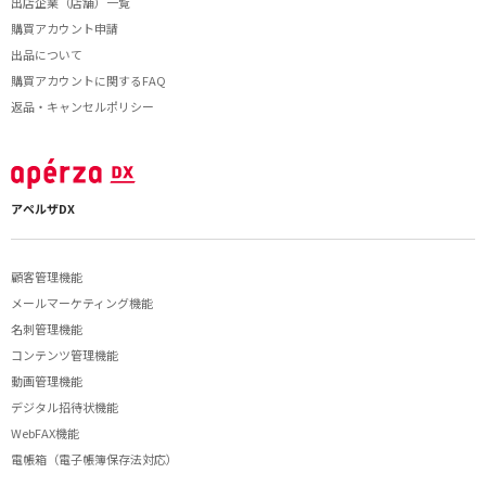
出店企業（店舗）一覧
購買アカウント申請
出品について
購買アカウントに関するFAQ
返品・キャンセルポリシー
アペルザDX
顧客管理機能
メールマーケティング機能
名刺管理機能
コンテンツ管理機能
動画管理機能
デジタル招待状機能
WebFAX機能
電帳箱（電子帳簿保存法対応）