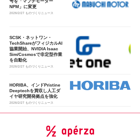
号を「マブチモーター
NPM」に変更
2026/2/27
ものづくりニュース
SCSK・ネットワン・
TechShareがフィジカルAI
協業開始、NVIDIA Isaac
Sim/Cosmosで非定型作業
を自動化
2026/2/27
ものづくりニュース
HORIBA、インドPristine
Deeptechを買収し人工ダ
イヤ研究開発拠点を強化
2026/2/27
ものづくりニュース