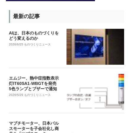
最新の記事
AIは、日本のものづくりを
どう変えるのか
2026/6/25
ものづくりニュース
エムジー、熱中症指数表示
灯IT60SA1-WBGTを発売
5色ランプとブザーで通知
2026/5/29
ものづくりニュース
マブチモーター、日本パル
スモーターを子会社化し商