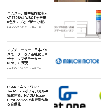
エムジー、熱中症指数表示
灯IT60SA1-WBGTを発売
5色ランプとブザーで通知
2026/5/29
ものづくりニュース
マブチモーター、日本パル
スモーターを子会社化し商
号を「マブチモーター
NPM」に変更
2026/2/27
ものづくりニュース
SCSK・ネットワン・
TechShareがフィジカルAI
協業開始、NVIDIA Isaac
Sim/Cosmosで非定型作業
を自動化