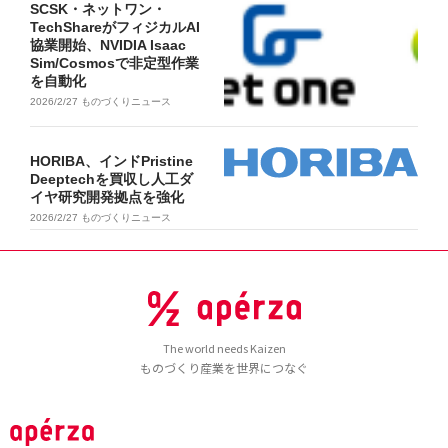
SCSK・ネットワン・
TechShareがフィジカルAI
協業開始、NVIDIA Isaac
Sim/Cosmosで非定型作業
を自動化
2026/2/27
ものづくりニュース
HORIBA、インドPristine
Deeptechを買収し人工ダ
イヤ研究開発拠点を強化
2026/2/27
ものづくりニュース
The world needs Kaizen
ものづくり産業を世界につなぐ