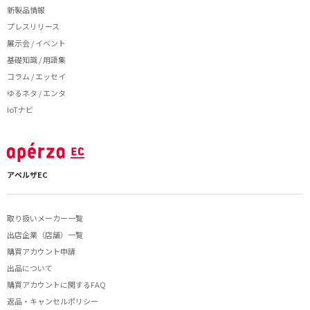
新製品情報
プレスリリース
展示会 / イベント
基礎知識 / 用語集
コラム / エッセイ
ゆるネタ / エンタ
IoTナビ
アペルザEC
取り扱いメーカー一覧
出店企業（店舗）一覧
購買アカウント申請
出品について
購買アカウントに関するFAQ
返品・キャンセルポリシー