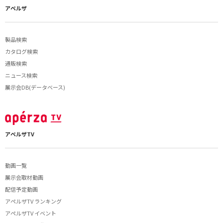
アペルザ
製品検索
カタログ検索
通販検索
ニュース検索
展示会DB(データベース)
アペルザTV
動画一覧
展示会取材動画
配信予定動画
アペルザTV ランキング
アペルザTV イベント