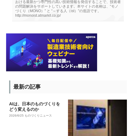
おける最新かつ専門性の高い技術情報を発信することで、技術者
の問題解決をサポートしていきます。本サイトの名称は、“モノ
づくり（MONO）” と “～する人（ist）”の造語です。
http://monoist.atmarkit.co.jp/
最新の記事
AIは、日本のものづくりを
どう変えるのか
2026/6/25
ものづくりニュース