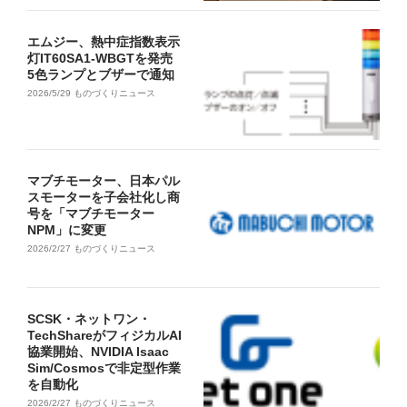
エムジー、熱中症指数表示
灯IT60SA1-WBGTを発売
5色ランプとブザーで通知
2026/5/29
ものづくりニュース
マブチモーター、日本パル
スモーターを子会社化し商
号を「マブチモーター
NPM」に変更
2026/2/27
ものづくりニュース
SCSK・ネットワン・
TechShareがフィジカルAI
協業開始、NVIDIA Isaac
Sim/Cosmosで非定型作業
を自動化
2026/2/27
ものづくりニュース