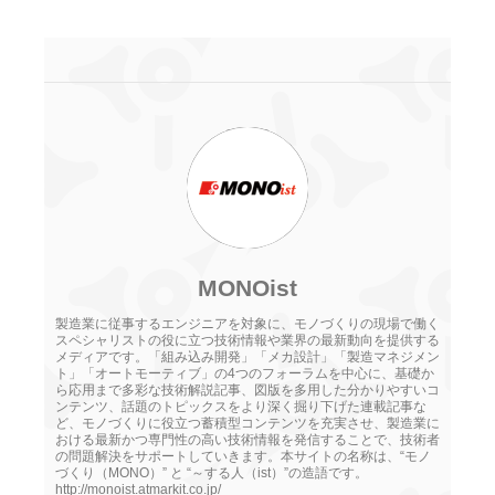
MONOist
製造業に従事するエンジニアを対象に、モノづくりの現場で働く
スペシャリストの役に立つ技術情報や業界の最新動向を提供する
メディアです。「組み込み開発」「メカ設計」「製造マネジメン
ト」「オートモーティブ」の4つのフォーラムを中心に、基礎か
ら応用まで多彩な技術解説記事、図版を多用した分かりやすいコ
ンテンツ、話題のトピックスをより深く掘り下げた連載記事な
ど、モノづくりに役立つ蓄積型コンテンツを充実させ、製造業に
おける最新かつ専門性の高い技術情報を発信することで、技術者
の問題解決をサポートしていきます。本サイトの名称は、“モノ
づくり（MONO）” と “～する人（ist）”の造語です。
http://monoist.atmarkit.co.jp/