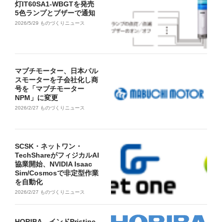
灯IT60SA1-WBGTを発売
5色ランプとブザーで通知
2026/5/29
ものづくりニュース
マブチモーター、日本パル
スモーターを子会社化し商
号を「マブチモーター
NPM」に変更
2026/2/27
ものづくりニュース
SCSK・ネットワン・
TechShareがフィジカルAI
協業開始、NVIDIA Isaac
Sim/Cosmosで非定型作業
を自動化
2026/2/27
ものづくりニュース
HORIBA、インドPristine