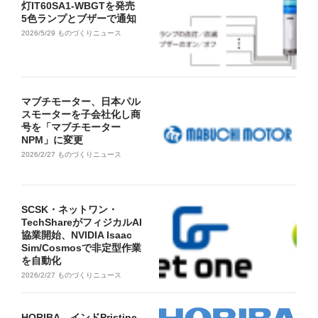
灯IT60SA1-WBGTを発売
5色ランプとブザーで通知
2026/5/29
ものづくりニュース
マブチモーター、日本パル
スモーターを子会社化し商
号を「マブチモーター
NPM」に変更
2026/2/27
ものづくりニュース
SCSK・ネットワン・
TechShareがフィジカルAI
協業開始、NVIDIA Isaac
Sim/Cosmosで非定型作業
を自動化
2026/2/27
ものづくりニュース
HORIBA、インドPristine