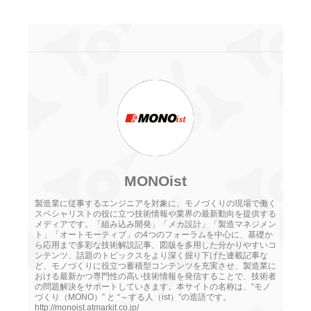
MONOist
製造業に従事するエンジニアを対象に、モノづくりの現場で働く
スペシャリストの役に立つ技術情報や業界の最新動向を提供する
メディアです。「組み込み開発」「メカ設計」「製造マネジメン
ト」「オートモーティブ」の4つのフォーラムを中心に、基礎か
ら応用まで多彩な技術解説記事、図版を多用した分かりやすいコ
ンテンツ、話題のトピックスをより深く掘り下げた連載記事な
ど、モノづくりに役立つ蓄積型コンテンツを充実させ、製造業に
おける最新かつ専門性の高い技術情報を発信することで、技術者
の問題解決をサポートしていきます。本サイトの名称は、“モノ
づくり（MONO）” と “～する人（ist）”の造語です。
http://monoist.atmarkit.co.jp/