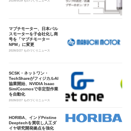
2026/5/29
ものづくりニュース
マブチモーター、日本パル
スモーターを子会社化し商
号を「マブチモーター
NPM」に変更
2026/2/27
ものづくりニュース
SCSK・ネットワン・
TechShareがフィジカルAI
協業開始、NVIDIA Isaac
Sim/Cosmosで非定型作業
を自動化
2026/2/27
ものづくりニュース
HORIBA、インドPristine
Deeptechを買収し人工ダ
イヤ研究開発拠点を強化