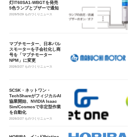
灯IT60SA1-WBGTを発売
5色ランプとブザーで通知
2026/5/29
ものづくりニュース
マブチモーター、日本パル
スモーターを子会社化し商
号を「マブチモーター
NPM」に変更
2026/2/27
ものづくりニュース
SCSK・ネットワン・
TechShareがフィジカルAI
協業開始、NVIDIA Isaac
Sim/Cosmosで非定型作業
を自動化
2026/2/27
ものづくりニュース
HORIBA、インドPristine