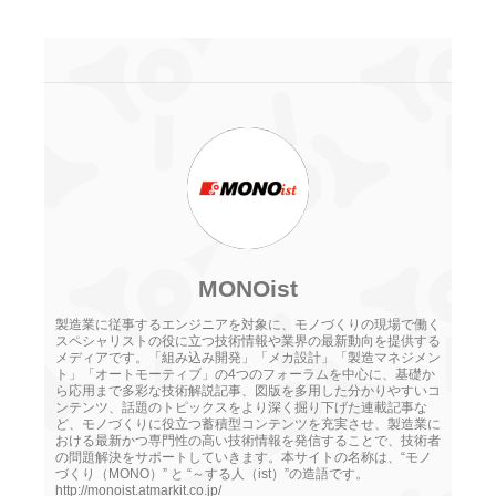
MONOist
製造業に従事するエンジニアを対象に、モノづくりの現場で働く
スペシャリストの役に立つ技術情報や業界の最新動向を提供する
メディアです。「組み込み開発」「メカ設計」「製造マネジメン
ト」「オートモーティブ」の4つのフォーラムを中心に、基礎か
ら応用まで多彩な技術解説記事、図版を多用した分かりやすいコ
ンテンツ、話題のトピックスをより深く掘り下げた連載記事な
ど、モノづくりに役立つ蓄積型コンテンツを充実させ、製造業に
おける最新かつ専門性の高い技術情報を発信することで、技術者
の問題解決をサポートしていきます。本サイトの名称は、“モノ
づくり（MONO）” と “～する人（ist）”の造語です。
http://monoist.atmarkit.co.jp/