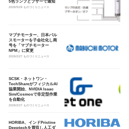
5色ランプとブザーで通知
2026/5/29
ものづくりニュース
マブチモーター、日本パル
スモーターを子会社化し商
号を「マブチモーター
NPM」に変更
2026/2/27
ものづくりニュース
SCSK・ネットワン・
TechShareがフィジカルAI
協業開始、NVIDIA Isaac
Sim/Cosmosで非定型作業
を自動化
2026/2/27
ものづくりニュース
HORIBA、インドPristine
Deeptechを買収し人工ダ