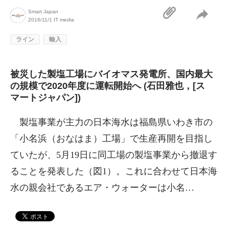
Smart Japan
2016/11/1
IT media
ライン
輸入
被災した製塩工場にバイオマス発電所、国内最大
の規模で2020年度に運転開始へ (石田雅也，[ス
マートジャパン])
製塩事業が主力の日本海水は福島県いわき市の
「小名浜（おなはま）工場」で生産再開を目指し
ていたが、5月19日に同工場の製塩事業から撤退す
ることを発表した（図1）。これに合わせて日本海
水の親会社であるエア・ウォーターは小名…