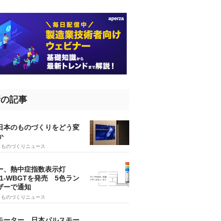
新の記事
、日本のものづくりをどう変
か
5
ものづくりニュース
ー、熱中症指数表示灯
SA1-WBGTを発売 5色ラン
ザーで通知
9
ものづくりニュース
モーター、日本パルスモー