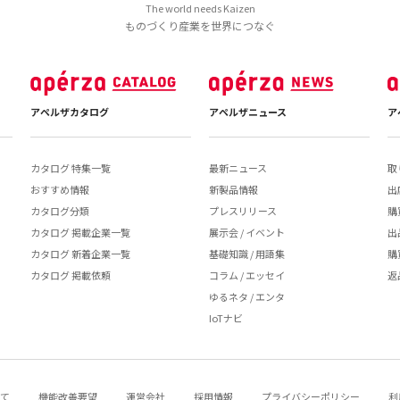
The world needs Kaizen
ものづくり産業を世界につなぐ
アペルザカタログ
アペルザニュース
ア
カタログ 特集一覧
最新ニュース
取
おすすめ情報
新製品情報
出
カタログ分類
プレスリリース
購
カタログ 掲載企業一覧
展示会 / イベント
出
カタログ 新着企業一覧
基礎知識 / 用語集
購
カタログ 掲載依頼
コラム / エッセイ
返
ゆるネタ / エンタ
IoTナビ
いて
機能改善要望
運営会社
採用情報
プライバシーポリシー
利