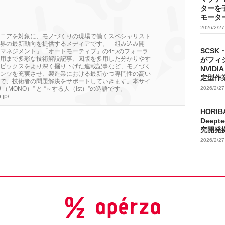
ターを
モータ
2026/2/2
ニアを対象に、モノづくりの現場で働くスペシャリスト
界の最新動向を提供するメディアです。「組み込み開
SCSK
マネジメント」「オートモーティブ」の4つのフォーラ
用まで多彩な技術解説記事、図版を多用した分かりやす
がフィ
ピックスをより深く掘り下げた連載記事など、モノづく
NVIDI
ンツを充実させ、製造業における最新かつ専門性の高い
定型作
で、技術者の問題解決をサポートしていきます。本サイ
MONO）” と “～する人（ist）”の造語です。
2026/2/2
.jp/
HORIB
Deep
究開発
2026/2/2