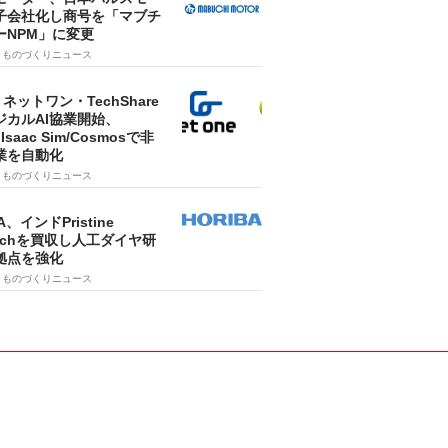
子会社化し商号を「マブチ
ーNPM」に変更
7
ものづくりニュース
・ネットワン・TechShare
ジカルAI協業開始、
A Isaac Sim/Cosmosで非
業を自動化
7
ものづくりニュース
A、インドPristine
techを買収し人工ダイヤ研
拠点を強化
7
ものづくりニュース