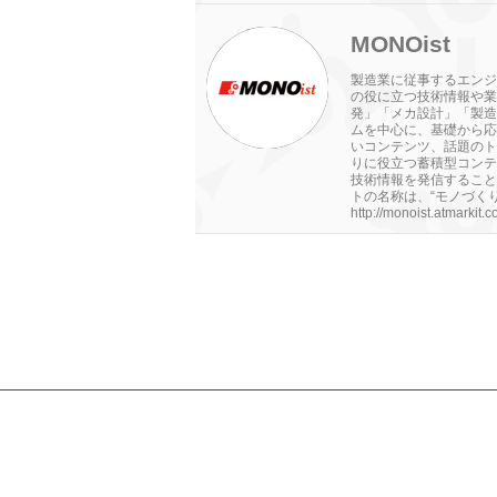
MONOist
製造業に従事するエンジ
の役に立つ技術情報や業
発」「メカ設計」「製造
ムを中心に、基礎から応
いコンテンツ、話題のト
りに役立つ蓄積型コンテ
技術情報を発信すること
トの名称は、“モノづくり（
http://monoist.atmarkit.co