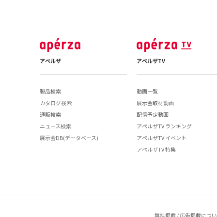
アペルザ
アペルザTV
製品検索
動画一覧
カタログ検索
展示会取材動画
通販検索
配信予定動画
ニュース検索
アペルザTV ランキング
展示会DB(データベース)
アペルザTV イベント
アペルザTV 特集
無料掲載 / 広告掲載につ