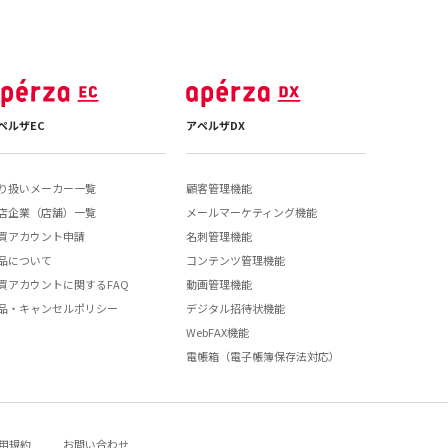
ペルザEC
アペルザDX
り扱いメーカー一覧
顧客管理機能
店企業（店舗）一覧
メールマーケティング機能
買アカウント申請
名刺管理機能
品について
コンテンツ管理機能
買アカウントに関するFAQ
動画管理機能
品・キャンセルポリシー
デジタル招待状機能
WebFAX機能
電帳箱（電子帳簿保存法対応）
用規約
お問い合わせ