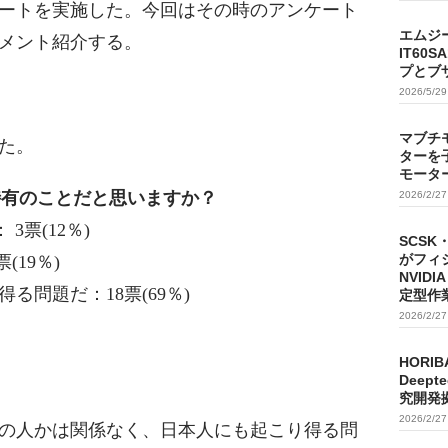
ートを実施した。今回はその時のアンケート
エムジ
メント紹介する。
IT60
プとブ
2026/5/2
マブチ
た。
ターを
モータ
特有のことだと思いますか？
2026/2/2
3票(12％)
SCSK
がフィ
19％)
NVIDI
問題だ：18票(69％)
定型作
2026/2/2
HORIB
Deep
究開発
2026/2/2
の人かは関係なく、日本人にも起こり得る問