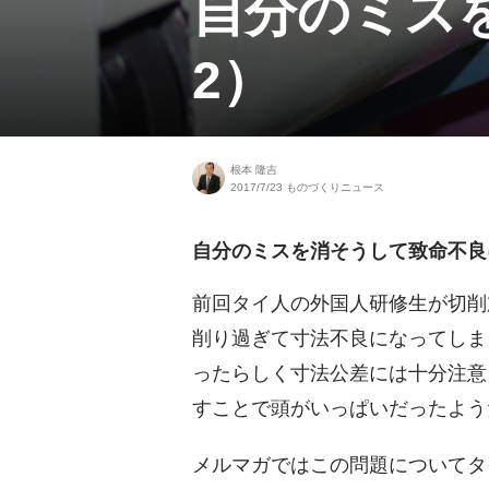
自分のミス
2）
根本 隆吉
2017/7/23
ものづくりニュース
自分のミスを消そうして致命不良に
前回
タイ人の外国人研修生が切削
削り過ぎて寸法不良になってしま
ったらしく寸法公差には十分注意
すことで頭がいっぱいだったよう
メルマガではこの問題についてタ