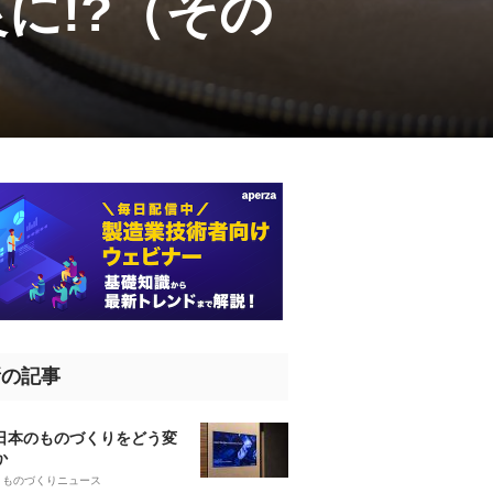
に!?（その
新の記事
、日本のものづくりをどう変
か
5
ものづくりニュース