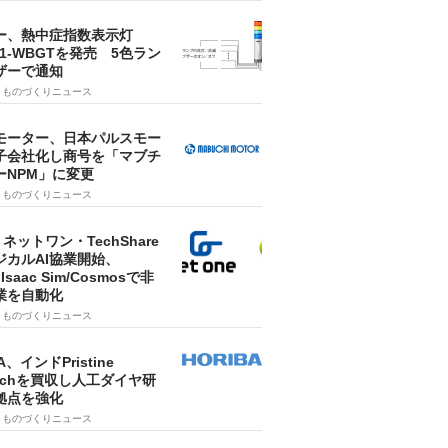
ー、熱中症指数表示灯
SA1-WBGTを発売 5色ラン
ザーで通知
9
ものづくりニュース
モーター、日本パルスモー
子会社化し商号を「マブチ
ーNPM」に変更
7
ものづくりニュース
・ネットワン・TechShare
ジカルAI協業開始、
A Isaac Sim/Cosmosで非
業を自動化
7
ものづくりニュース
A、インドPristine
techを買収し人工ダイヤ研
拠点を強化
7
ものづくりニュース