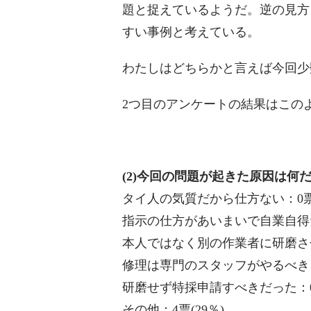
題と捉えているようだ。逆の見方
すい事例と考えている。
わたしはどちらかと言えば今回少
2つ目のアンケートの結果はこの
(2)今回の問題が起きた原因は何
タイ人の気質だから仕方ない：0票(
指示の仕方があいまいで自業自得だ：
本人ではなく別の作業者に研磨させ
修理は専門のスタッフがやるべきこ
研磨せず特採申請すべきだった：0票
その他：4票(29％)