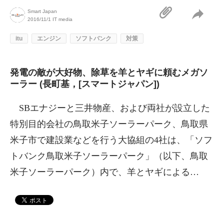
Smart Japan
2016/11/1
IT media
itu
エンジン
ソフトバンク
対策
発電の敵が大好物、除草を羊とヤギに頼むメガソ
ーラー (長町基，[スマートジャパン])
SBエナジーと三井物産、および両社が設立した
特別目的会社の鳥取米子ソーラーパーク、鳥取県
米子市で建設業などを行う大協組の4社は、「ソフ
トバンク鳥取米子ソーラーパーク」（以下、鳥取
米子ソーラーパーク）内で、羊とヤギによる…