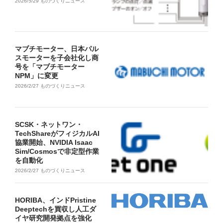
2026/5/29
ものづくりニュース
マブチモーター、日本パル
スモーターを子会社化し商
号を「マブチモーター
NPM」に変更
2026/2/27
ものづくりニュース
SCSK・ネットワン・
TechShareがフィジカルAI
協業開始、NVIDIA Isaac
Sim/Cosmosで非定型作業
を自動化
2026/2/27
ものづくりニュース
HORIBA、インドPristine
Deeptechを買収し人工ダ
イヤ研究開発拠点を強化