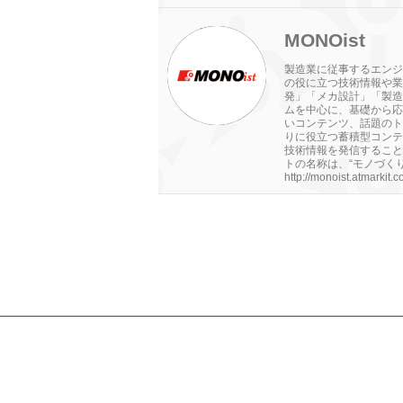
MONOist
製造業に従事するエンジ
の役に立つ技術情報や業
発」「メカ設計」「製造
ムを中心に、基礎から応
いコンテンツ、話題のト
りに役立つ蓄積型コンテ
技術情報を発信すること
トの名称は、“モノづくり（
http://monoist.atmarkit.co