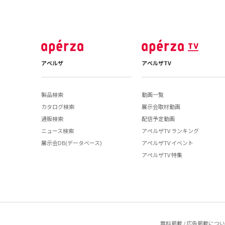
アペルザ
アペルザTV
製品検索
動画一覧
カタログ検索
展示会取材動画
通販検索
配信予定動画
ニュース検索
アペルザTV ランキング
展示会DB(データベース)
アペルザTV イベント
アペルザTV 特集
無料掲載 / 広告掲載につ