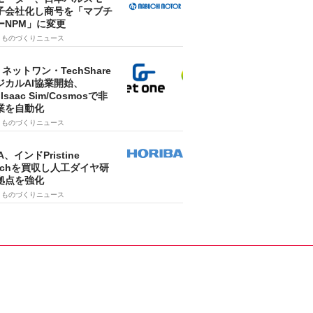
子会社化し商号を「マブチ
ーNPM」に変更
7
ものづくりニュース
・ネットワン・TechShare
ジカルAI協業開始、
A Isaac Sim/Cosmosで非
業を自動化
7
ものづくりニュース
A、インドPristine
techを買収し人工ダイヤ研
拠点を強化
7
ものづくりニュース