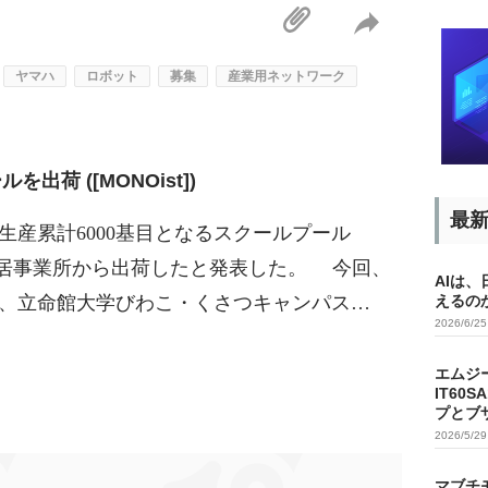
ヤマハ
ロボット
募集
産業用ネットワーク
出荷 ([MONOist])
最
、生産累計6000基目となるスクールプール
新居事業所から出荷したと発表した。 今回、
AIは
は、立命館大学びわこ・くさつキャンパス…
えるの
2026/6/2
エムジ
IT60
プとブ
2026/5/2
マブチ