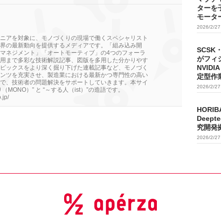
ターを
モータ
2026/2/2
ニアを対象に、モノづくりの現場で働くスペシャリスト
界の最新動向を提供するメディアです。「組み込み開
SCSK
マネジメント」「オートモーティブ」の4つのフォーラ
がフィ
用まで多彩な技術解説記事、図版を多用した分かりやす
NVIDI
ピックスをより深く掘り下げた連載記事など、モノづく
ンツを充実させ、製造業における最新かつ専門性の高い
定型作
で、技術者の問題解決をサポートしていきます。本サイ
2026/2/2
MONO）” と “～する人（ist）”の造語です。
.jp/
HORIB
Deep
究開発
2026/2/2