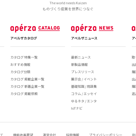
The world needs Kaizen
ものづくり産業を世界につなぐ
アペルザカタログ
アペルザニュース
ア
カタログ 特集一覧
最新ニュース
取
おすすめ情報
新製品情報
出
カタログ分類
プレスリリース
購
カタログ 掲載企業一覧
展示会 / イベント
出
カタログ 新着企業一覧
基礎知識 / 用語集
購
カタログ 掲載依頼
コラム / エッセイ
返
ゆるネタ / エンタ
IoTナビ
いて
機能改善要望
運営会社
採用情報
プライバシーポリシー
利