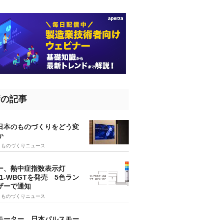
新の記事
、日本のものづくりをどう変
か
5
ものづくりニュース
ー、熱中症指数表示灯
SA1-WBGTを発売 5色ラン
ザーで通知
9
ものづくりニュース
モーター、日本パルスモー