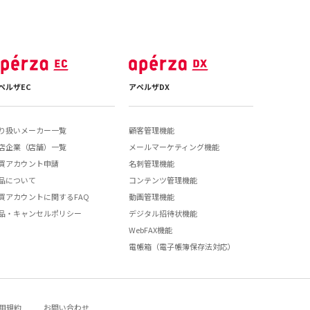
ペルザEC
アペルザDX
り扱いメーカー一覧
顧客管理機能
店企業（店舗）一覧
メールマーケティング機能
買アカウント申請
名刺管理機能
品について
コンテンツ管理機能
買アカウントに関するFAQ
動画管理機能
品・キャンセルポリシー
デジタル招待状機能
WebFAX機能
電帳箱（電子帳簿保存法対応）
用規約
お問い合わせ