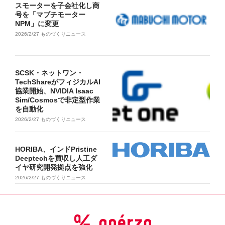
スモーターを子会社化し商
号を「マブチモーター
NPM」に変更
2026/2/27
ものづくりニュース
SCSK・ネットワン・
TechShareがフィジカルAI
協業開始、NVIDIA Isaac
Sim/Cosmosで非定型作業
を自動化
2026/2/27
ものづくりニュース
HORIBA、インドPristine
Deeptechを買収し人工ダ
イヤ研究開発拠点を強化
2026/2/27
ものづくりニュース