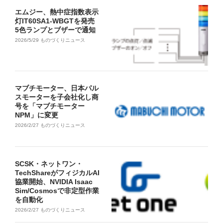
エムジー、熱中症指数表示
灯IT60SA1-WBGTを発売
5色ランプとブザーで通知
2026/5/29
ものづくりニュース
マブチモーター、日本パル
スモーターを子会社化し商
号を「マブチモーター
NPM」に変更
2026/2/27
ものづくりニュース
SCSK・ネットワン・
TechShareがフィジカルAI
協業開始、NVIDIA Isaac
Sim/Cosmosで非定型作業
を自動化
2026/2/27
ものづくりニュース