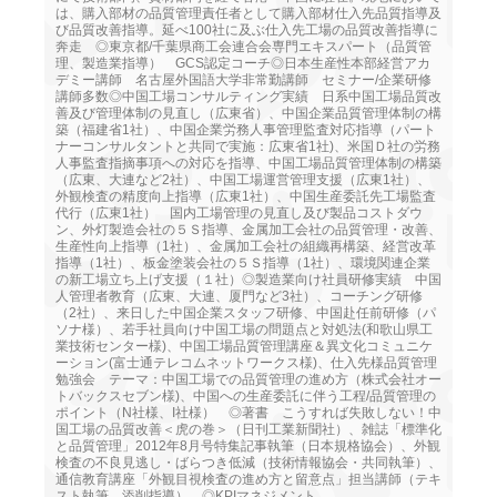
は、購入部材の品質管理責任者として購入部材仕入先品質指導及
び品質改善指導。延べ100社に及ぶ仕入先工場の品質改善指導に
奔走 ◎東京都/千葉県商工会連合会専門エキスパート（品質管
理、製造業指導） GCS認定コーチ◎日本生産性本部経営アカ
デミー講師 名古屋外国語大学非常勤講師 セミナー/企業研修
講師多数◎中国工場コンサルティング実績 日系中国工場品質改
善及び管理体制の見直し（広東省）、中国企業品質管理体制の構
築（福建省1社）、中国企業労務人事管理監査対応指導（パート
ナーコンサルタントと共同で実施：広東省1社)、米国Ｄ社の労務
人事監査指摘事項への対応を指導、中国工場品質管理体制の構築
（広東、大連など2社）、中国工場運営管理支援（広東1社）、
外観検査の精度向上指導（広東1社）、中国生産委託先工場監査
代行（広東1社） 国内工場管理の見直し及び製品コストダウ
ン、外灯製造会社の５Ｓ指導、金属加工会社の品質管理・改善、
生産性向上指導（1社）、金属加工会社の組織再構築、経営改革
指導（1社）、板金塗装会社の５Ｓ指導（1社）、環境関連企業
の新工場立ち上げ支援（１社）◎製造業向け社員研修実績 中国
人管理者教育（広東、大連、厦門など3社）、コーチング研修
（2社）、来日した中国企業スタッフ研修、中国赴任前研修（パ
ソナ様）、若手社員向け中国工場の問題点と対処法(和歌山県工
業技術センター様)、中国工場品質管理講座＆異文化コミュニケ
ーション(富士通テレコムネットワークス様)、仕入先様品質管理
勉強会 テーマ：中国工場での品質管理の進め方（株式会社オー
トバックスセブン様)、中国への生産委託に伴う工程/品質管理の
ポイント（N社様、I社様） ◎著書 こうすれば失敗しない！中
国工場の品質改善＜虎の巻＞（日刊工業新聞社）、雑誌「標準化
と品質管理」2012年8月号特集記事執筆（日本規格協会）、外観
検査の不良見逃し・ばらつき低減（技術情報協会・共同執筆）、
通信教育講座「外観目視検査の進め方と留意点」担当講師（テキ
スト執筆、添削指導） ◎KPIマネジメント