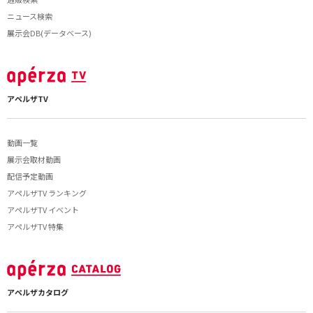
ニュース検索
展示会DB(データベース)
アペルザTV
動画一覧
展示会取材動画
配信予定動画
アペルザTV ランキング
アペルザTV イベント
アペルザTV 特集
アペルザカタログ